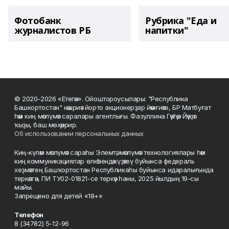
Фотобанк
Рубрика "Еда и
журналистов РБ
напитки"
© 2020-2026 «Етегән». Ойоштороусылары: "Республика
Башкортостан" нәшриәт йорто акционерҙар йәмғиәте, БР Матбуғат
һәм киң мәғлүмәт саралары агентлығы. Фазуллина Гәүһәр Йәүҙәт
ҡыҙы, баш мөхәррир.
Об использовании персональных данных
Киң-күләм мәғлүмәт сараһы Элемтә, мәғлүмәт технологиялары һәм
киң коммуникациялар өлкәһендә күҙәтеү буйынса федераль
хеҙмәттең Башҡортостан Республикаһы буйынса идаралығында
теркәлгән, ПИ ТУ02-01821-се теркәү һаны, 2025 йылдың 19-сы
майы.
Запрещено для детей «18+»
Телефон
8 (34782) 5-12-96