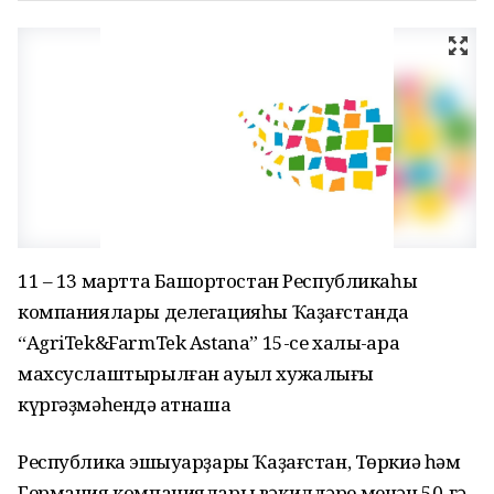
11 – 13 мартта Башҡортостан Республикаһы
компаниялары делегацияһы Ҡаҙағстанда
“AgriTek&FarmTek Astana” 15-се халыҡ-ара
махсуслаштырылған ауыл хужалығы
күргәҙмәһендә ҡатнаша
Республика эшҡыуарҙары Ҡаҙағстан, Төркиә һәм
Германия компаниялары вәкилдәре менән 50-гә