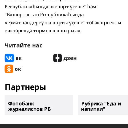
Республикаһында экспорт үҫеше” һәм
“Башҡортостан Республикаһында
хеҙмәтләндереү экспорты үҫеше” төбәк проекты
сиктәрендә тормошҡа ашырыла.
Читайте нас
Партнеры
Фотобанк
Рубрика "Еда и
журналистов РБ
напитки"