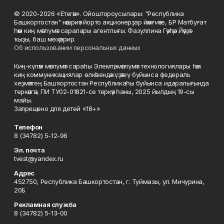
© 2020-2026 «Етегән». Ойоштороусылары: "Республика
Башкортостан" нәшриәт йорто акционерҙар йәмғиәте, БР Матбуғат
һәм киң мәғлүмәт саралары агентлығы. Фазуллина Гәүһәр Йәүҙәт
ҡыҙы, баш мөхәррир.
Об использовании персональных данных
Киң-күләм мәғлүмәт сараһы Элемтә, мәғлүмәт технологиялары һәм
киң коммуникациялар өлкәһендә күҙәтеү буйынса федераль
хеҙмәттең Башҡортостан Республикаһы буйынса идаралығында
теркәлгән, ПИ ТУ02-01821-се теркәү һаны, 2025 йылдың 19-сы
майы.
Запрещено для детей «18+»
Телефон
8 (34782) 5-12-96
Эл. почта
tvest@yandex.ru
Адрес
452750, Республика Башкортостан, г. Туймазы, ул. Мичурина,
20Б
Рекламная служба
8 (34782) 5-13-00