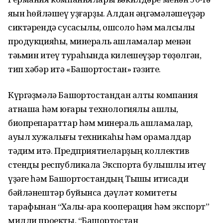
яҡын һөйләшеү уҙғарҙы. Алдан әңгәмәләшеүҙәр
сиктәрендә сусҡасылыҡ, ҡошсолоҡ һәм малсылыҡ
продукцияһы, минераль ашламалар менән
тәьмин итеү тураһында килешеүҙәр төҙөлгән,
тип хәбәр итә «Башҡортостан» гәзите.
Күргәҙмәлә Башҡортостандан алты компания
ҡатнаша һәм юғары технологиялы ашлыҡ,
биопрепараттар һәм минераль ашламалар,
ауыл хужалығы техникаһы һәм ҡорамалдар
тәҡдим итә. Предприятиеларҙың коллектив
стенды республикала Экспортҡа булышлыҡ итеү
үҙәге һәм Башҡортостандың Тышҡы иҡтисади
бәйләнештәр буйынса дәүләт комитеты
тарафынан “Халыҡ-ара кооперация һәм экспорт”
милли проекты, “Башҡортостан