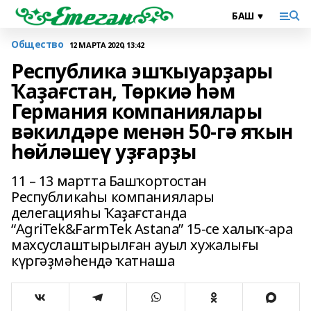
Общество
12 МАРТА 2020, 13:42
Республика эшҡыуарҙары
Ҡаҙағстан, Төркиә һәм
Германия компаниялары
вәкилдәре менән 50-гә яҡын
һөйләшеү уҙғарҙы
11 – 13 мартта Башҡортостан
Республикаһы компаниялары
делегацияһы Ҡаҙағстанда
“AgriTek&FarmTek Astana” 15-се халыҡ-ара
махсуслаштырылған ауыл хужалығы
күргәҙмәһендә ҡатнаша