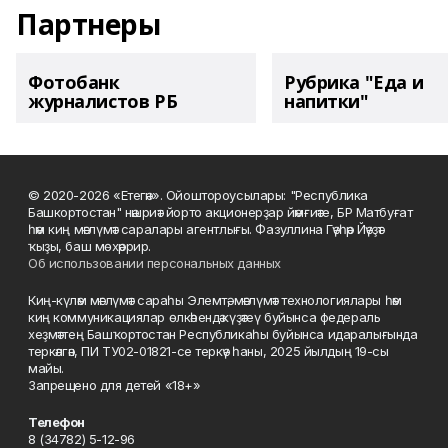
Партнеры
Фотобанк
Рубрика "Еда и
журналистов РБ
напитки"
© 2020-2026 «Етегән». Ойоштороусылары: "Республика
Башкортостан" нәшриәт йорто акционерҙар йәмғиәте, БР Матбуғат
һәм киң мәғлүмәт саралары агентлығы. Фазуллина Гәүһәр Йәүҙәт
ҡыҙы, баш мөхәррир.
Об использовании персональных данных
Киң-күләм мәғлүмәт сараһы Элемтә, мәғлүмәт технологиялары һәм
киң коммуникациялар өлкәһендә күҙәтеү буйынса федераль
хеҙмәттең Башҡортостан Республикаһы буйынса идаралығында
теркәлгән, ПИ ТУ02-01821-се теркәү һаны, 2025 йылдың 19-сы
майы.
Запрещено для детей «18+»
Телефон
8 (34782) 5-12-96