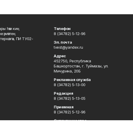
ары һәм киң
Телефон
хеҙмәттең
8 (34782) 5-12-96
ркәлгән, ПИ ТУ02-
Эл. почта
tvest@yandex.ru
Адрес
452750, Республика
Башкортостан, г. Туймазы, ул.
Мичурина, 20Б
Рекламная служба
8 (34782) 5-13-00
Редакция
8 (34782) 5-13-05
Приемная
8 (34782) 5-12-96
Сотрудничество
8 (34782) 5-13-05