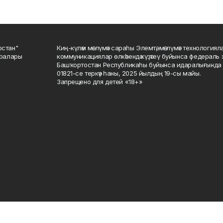
остан"
Киң-күләм мәғлүмәт сараһы Элемтә, мәғлүмәт технологиял
саралары
коммуникациялар өлкәһендә күҙәтеү буйынса федераль 
Башҡортостан Республикаһы буйынса идаралығында те
01821-се теркәү һаны, 2025 йылдың 19-сы майы.
Запрещено для детей «18+»