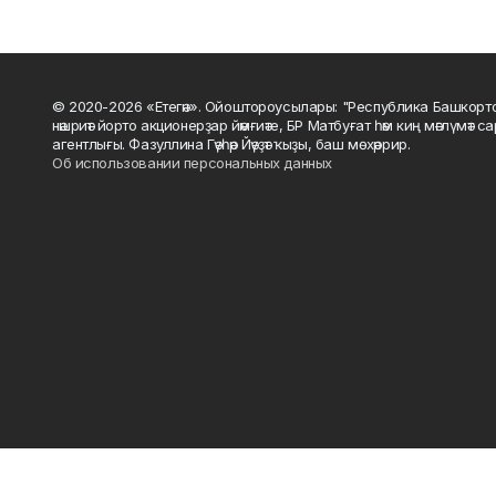
© 2020-2026 «Етегән». Ойоштороусылары: "Республика Башкорт
нәшриәт йорто акционерҙар йәмғиәте, БР Матбуғат һәм киң мәғлүмәт 
агентлығы. Фазуллина Гәүһәр Йәүҙәт ҡыҙы, баш мөхәррир.
Об использовании персональных данных