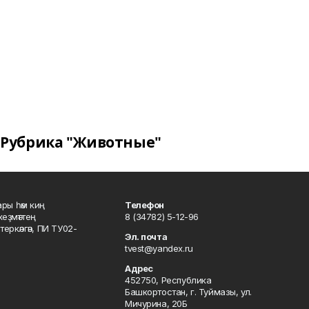
Рубрика "Животные"
ары һәм киң
Телефон
хеҙмәттең
8 (34782) 5-12-96
ркәлгән, ПИ ТУ02-
Эл. почта
tvest@yandex.ru
Адрес
452750, Республика
Башкортостан, г. Туймазы, ул.
Мичурина, 20Б