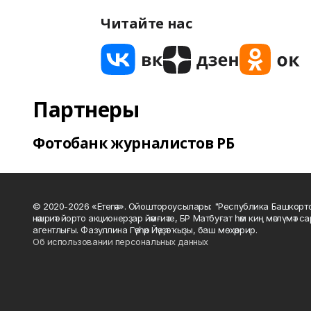
Читайте нас
Партнеры
Фотобанк журналистов РБ
© 2020-2026 «Етегән». Ойоштороусылары: "Республика Башкорт
нәшриәт йорто акционерҙар йәмғиәте, БР Матбуғат һәм киң мәғлүмәт 
агентлығы. Фазуллина Гәүһәр Йәүҙәт ҡыҙы, баш мөхәррир.
Об использовании персональных данных