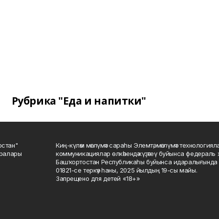
Рубрика "Еда и напитки"
остан"
Киң-күләм мәғлүмәт сараһы Элемтә, мәғлүмәт технологиял
саралары
коммуникациялар өлкәһендә күҙәтеү буйынса федераль 
Башҡортостан Республикаһы буйынса идаралығында те
01821-се теркәү һаны, 2025 йылдың 19-сы майы.
Запрещено для детей «18+»