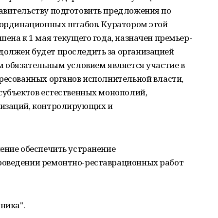
авительству подготовить предложения по
координационных штабов. Куратором этой
шена к 1 мая текущего года, назначен премьер-
олжен будет проследить за организацией
м обязательным условием является участие в
ересованных органов исполнительной власти,
субъектов естественных монополий,
низаций, контролирующих и
ение обеспечить устранение
роведении ремонтно-реставрационных работ
ника".