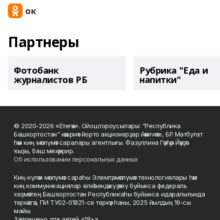
Партнеры
Фотобанк
Рубрика "Еда и
журналистов РБ
напитки"
© 2020-2026 «Етегән». Ойоштороусылары: "Республика
Башкортостан" нәшриәт йорто акционерҙар йәмғиәте, БР Матбуғат
һәм киң мәғлүмәт саралары агентлығы. Фазуллина Гәүһәр Йәүҙәт
ҡыҙы, баш мөхәррир.
Об использовании персональных данных
Киң-күләм мәғлүмәт сараһы Элемтә, мәғлүмәт технологиялары һәм
киң коммуникациялар өлкәһендә күҙәтеү буйынса федераль
хеҙмәттең Башҡортостан Республикаһы буйынса идаралығында
теркәлгән, ПИ ТУ02-01821-се теркәү һаны, 2025 йылдың 19-сы
майы.
Запрещено для детей «18+»