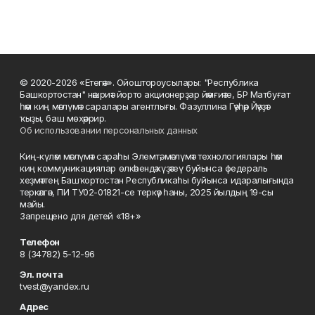
© 2020-2026 «Етегән». Ойоштороусылары: "Республика
Башкортостан" нәшриәт йорто акционерҙар йәмғиәте, БР Матбуғат
һәм киң мәғлүмәт саралары агентлығы. Фазуллина Гәүһәр Йәүҙәт
ҡыҙы, баш мөхәррир.
Об использовании персональных данных
Киң-күләм мәғлүмәт сараһы Элемтә, мәғлүмәт технологиялары һәм
киң коммуникациялар өлкәһендә күҙәтеү буйынса федераль
хеҙмәттең Башҡортостан Республикаһы буйынса идаралығында
теркәлгән, ПИ ТУ02-01821-се теркәү һаны, 2025 йылдың 19-сы
майы.
Запрещено для детей «18+»
Телефон
8 (34782) 5-12-96
Эл. почта
tvest@yandex.ru
Адрес