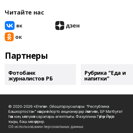
Читайте нас
Партнеры
Фотобанк
Рубрика "Еда и
журналистов РБ
напитки"
© 2020-2026 «Етегән». Ойоштороусылары: "Республика
Башкортостан" нәшриәт йорто акционерҙар йәмғиәте, БР Матбуғат
һәм киң мәғлүмәт саралары агентлығы. Фазуллина Гәүһәр Йәүҙәт
ҡыҙы, баш мөхәррир.
Об использовании персональных данных