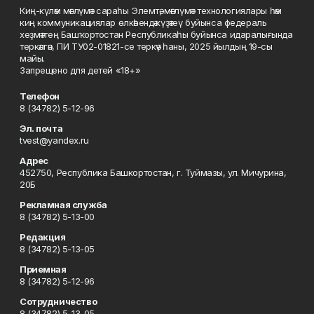
Киң-күләм мәғлүмәт сараһы Элемтә, мәғлүмәт технологиялары һәм
киң коммуникациялар өлкәһендә күҙәтеү буйынса федераль
хеҙмәттең Башҡортостан Республикаһы буйынса идаралығында
теркәлгән, ПИ ТУ02-01821-се теркәү һаны, 2025 йылдың 19-сы
майы.
Запрещено для детей «18+»
Телефон
8 (34782) 5-12-96
Эл. почта
tvest@yandex.ru
Адрес
452750, Республика Башкортостан, г. Туймазы, ул. Мичурина,
20Б
Рекламная служба
8 (34782) 5-13-00
Редакция
8 (34782) 5-13-05
Приемная
8 (34782) 5-12-96
Сотрудничество
8 (34782) 5-13-05