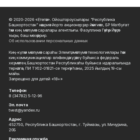
© 2020-2026 «Етегән». Ойоштороусылары: "Республика
Башкортостан" нәшриәт йорто акционерҙар йәмғиәте, БР Матбуғат
һәм киң мәғлүмәт саралары агентлығы. Фазуллина Гәүһәр Йәүҙәт
ҡыҙы, баш мөхәррир.
Об использовании персональных данных
Киң-күләм мәғлүмәт сараһы Элемтә, мәғлүмәт технологиялары һәм
киң коммуникациялар өлкәһендә күҙәтеү буйынса федераль
хеҙмәттең Башҡортостан Республикаһы буйынса идаралығында
теркәлгән, ПИ ТУ02-01821-се теркәү һаны, 2025 йылдың 19-сы
майы.
Запрещено для детей «18+»
Телефон
8 (34782) 5-12-96
Эл. почта
tvest@yandex.ru
Адрес
452750, Республика Башкортостан, г. Туймазы, ул. Мичурина,
20Б
Рекламная служба