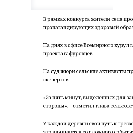
В рамках конкурса жители села пр
пропагандирующих здоровый образ
На днях в офисе Всемирного курул
проекта гафуровцев.
На суд жюри сельские активисты п
экспертов.
«За пять минут, выделенных для за
стороны», – отметил глава сельсове
У каждой деревни свой путь к трезв
это начинается со сложного событ