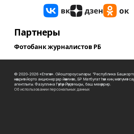
Партнеры
Фотобанк журналистов РБ
© 2020-2026 «Етегән». Ойоштороусылары: "Республика Башкорт
нәшриәт йорто акционерҙар йәмғиәте, БР Матбуғат һәм киң мәғлүмәт 
агентлығы. Фазуллина Гәүһәр Йәүҙәт ҡыҙы, баш мөхәррир.
Об использовании персональных данных