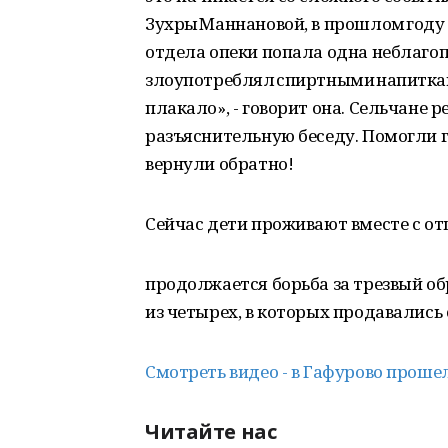
Зухры Маннановой, в прошлом году 
отдела опеки попала одна неблагоп
злоупотреблял спиртными напитками
плакало», - говорит она. Сельчане 
разъяснительную беседу. Помогли г
вернули обратно!
Сейчас дети проживают вместе с отц
продолжается борьба за трезвый об
из четырех, в которых продавались
Смотреть видео - в Гафурово проше
Читайте нас