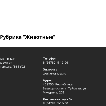
Рубрика "Животные"
ары һәм киң
Телефон
хеҙмәттең
8 (34782) 5-12-96
ркәлгән, ПИ ТУ02-
Эл. почта
tvest@yandex.ru
Адрес
452750, Республика
Башкортостан, г. Туймазы, ул.
Мичурина, 20Б
Рекламная служба
8 (34782) 5-13-00