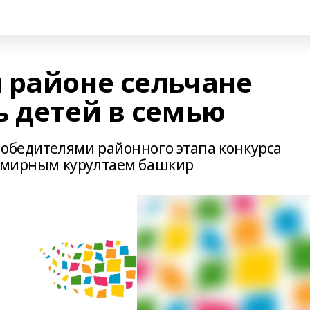
 районе сельчане
ь детей в семью
победителями районного этапа конкурса
семирным курултаем башкир