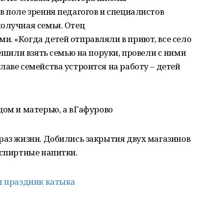
в поле зрения педагогов и специалистов
олучная семья. Отец
. «Когда детей отправляли в приют, все село
решили взять семью на поруки, провели с ними
лаве семейства устроится на работу – детей
ом и матерью, а в Гафурово
раз жизни. Добились закрытия двух магазинов
 спиртные напитки.
л праздник катыка