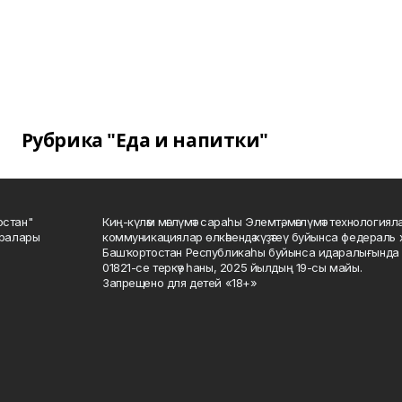
Рубрика "Еда и напитки"
остан"
Киң-күләм мәғлүмәт сараһы Элемтә, мәғлүмәт технологиял
саралары
коммуникациялар өлкәһендә күҙәтеү буйынса федераль 
Башҡортостан Республикаһы буйынса идаралығында те
01821-се теркәү һаны, 2025 йылдың 19-сы майы.
Запрещено для детей «18+»