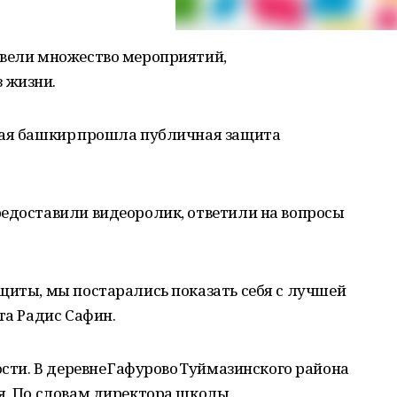
овели множество мероприятий,
 жизни.
тая башкир прошла публичная защита
редоставили видеоролик, ответили на вопросы
щиты, мы постарались показать себя с лучшей
та Радис Сафин.
ости. В деревне Гафурово Туймазинского района
ия. По словам директора школы