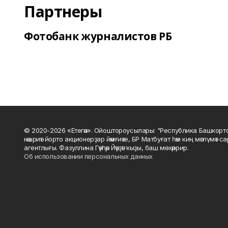
Партнеры
Фотобанк журналистов РБ
© 2020-2026 «Етегән». Ойоштороусылары: "Республика Башкорт
нәшриәт йорто акционерҙар йәмғиәте, БР Матбуғат һәм киң мәғлүмәт 
агентлығы. Фазуллина Гәүһәр Йәүҙәт ҡыҙы, баш мөхәррир.
Об использовании персональных данных