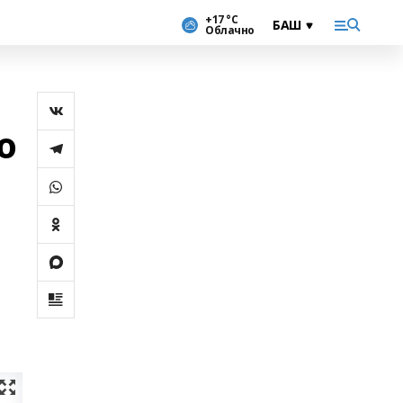
+17 °С
Облачно
ю