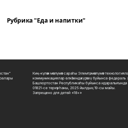
Рубрика "Еда и напитки"
остан"
Киң-күләм мәғлүмәт сараһы Элемтә, мәғлүмәт технологиял
саралары
коммуникациялар өлкәһендә күҙәтеү буйынса федераль 
Башҡортостан Республикаһы буйынса идаралығында те
01821-се теркәү һаны, 2025 йылдың 19-сы майы.
Запрещено для детей «18+»