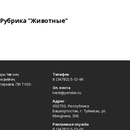
Рубрика "Животные"
ары һәм киң
Телефон
хеҙмәттең
8 (34782) 5-12-96
ркәлгән, ПИ ТУ02-
Эл. почта
tvest@yandex.ru
Адрес
452750, Республика
Башкортостан, г. Туймазы, ул.
Мичурина, 20Б
Рекламная служба
8 (34782) 5-13-00