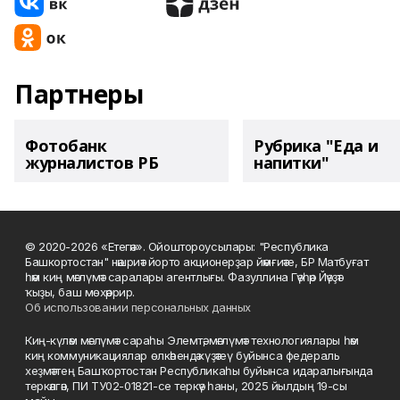
Партнеры
Фотобанк
Рубрика "Еда и
журналистов РБ
напитки"
© 2020-2026 «Етегән». Ойоштороусылары: "Республика
Башкортостан" нәшриәт йорто акционерҙар йәмғиәте, БР Матбуғат
һәм киң мәғлүмәт саралары агентлығы. Фазуллина Гәүһәр Йәүҙәт
ҡыҙы, баш мөхәррир.
Об использовании персональных данных
Киң-күләм мәғлүмәт сараһы Элемтә, мәғлүмәт технологиялары һәм
киң коммуникациялар өлкәһендә күҙәтеү буйынса федераль
хеҙмәттең Башҡортостан Республикаһы буйынса идаралығында
теркәлгән, ПИ ТУ02-01821-се теркәү һаны, 2025 йылдың 19-сы