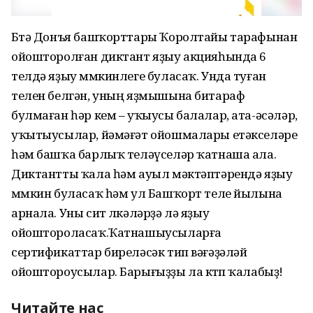
Бөтә Донъя башҡорттары Ҡоролтайы тарафынан
ойошторолған диктант яҙыу акцияһында 6
телдә яҙыу мөмкинлеге буласаҡ. Унда туған
телен белгән, уның яҙмышына битараф
булмаған һәр кем – уҡыусы балалар, ата-әсәләр,
уҡытыусылар, йәмәғәт ойошмалары етәкселәре
һәм башҡа барлыҡ теләүселәр ҡатнаша ала.
Диктантты ҡала һәм ауыл мәктәптәрендә яҙыу
мөмкин буласаҡ һәм ул Башҡорт теле йылына
арнала. Уны сит өлкәләрҙә лә яҙыу
ойоштороласаҡ.Ҡатнашыусыларға
сертификаттар биреләсәк тип вәғәҙәләй
ойоштороусылар. Барығыҙҙы ла көтөп ҡалабыҙ!
Читайте нас