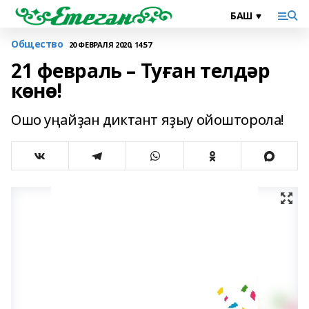
Общество
20 ФЕВРАЛЯ 2020, 14:57
21 февраль – Туған телдәр
көнө!
Ошо уңайҙан диктант яҙыу ойошторола!