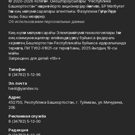
© 2020-2026 «Етегән». Ойоштороусылары: "Республика
Башкортостан" нәшриәт йорто акционерҙар йәмғиәте, БР Матбуғат
һәм киң мәғлүмәт саралары агентлығы. Фазуллина Гәүһәр Йәүҙәт
ҡыҙы, баш мөхәррир.
Об использовании персональных данных
Киң-күләм мәғлүмәт сараһы Элемтә, мәғлүмәт технологиялары һәм
киң коммуникациялар өлкәһендә күҙәтеү буйынса федераль
хеҙмәттең Башҡортостан Республикаһы буйынса идаралығында
теркәлгән, ПИ ТУ02-01821-се теркәү һаны, 2025 йылдың 19-сы
майы.
Запрещено для детей «18+»
Телефон
8 (34782) 5-12-96
Эл. почта
tvest@yandex.ru
Адрес
452750, Республика Башкортостан, г. Туймазы, ул. Мичурина,
20Б
Рекламная служба
8 (34782) 5-13-00
Редакция