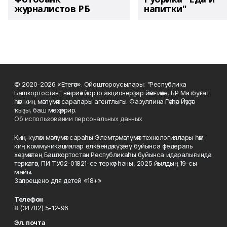
журналистов РБ
напитки"
© 2020-2026 «Етегән». Ойоштороусылары: "Республика
Башкортостан" нәшриәт йорто акционерҙар йәмғиәте, БР Матбуғат
һәм киң мәғлүмәт саралары агентлығы. Фазуллина Гәүһәр Йәүҙәт
ҡыҙы, баш мөхәррир.
Об использовании персональных данных
Киң-күләм мәғлүмәт сараһы Элемтә, мәғлүмәт технологиялары һәм
киң коммуникациялар өлкәһендә күҙәтеү буйынса федераль
хеҙмәттең Башҡортостан Республикаһы буйынса идаралығында
теркәлгән, ПИ ТУ02-01821-се теркәү һаны, 2025 йылдың 19-сы
майы.
Запрещено для детей «18+»
Телефон
8 (34782) 5-12-96
Эл. почта