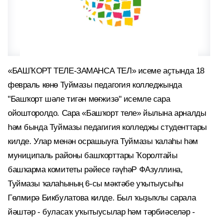
«БАШҠОРТ ТЕЛЕ-ЗАМАНСА ТЕЛ» исеме аҫтында 18
февраль көнө Туймазы педагогия колледжында
"Башҡорт шәле тигән мөғжизә" исемле сара
ойошторолдо. Сара «Башҡорт теле» йылына арналды
һәм бында Туймазы педагигия колледжы студенттары
килде. Улар менән осрашыуға Туймазы ҡалаһы һәм
муниципаль районы башҡорттары Ҡоролтайы
башҡарма комитеты рәйесе гәүһәР ФАзуллина,
Туймазы ҡалаһының 6-сы мәктәбе уҡытыусыһы
Гөлмирә Бикбулатова килде. Был ҡыҙыҡлы сарала
йәштәр - буласаҡ уҡытыусылар һәм тәрбиәселәр -