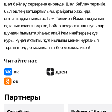
шәл бәйләү серҙәренә өйрәнде. Шәл бәйләү тәртибе,
был эштең ҡатмарлылығы, файҙаһы хаҡында
сығыштарҙы тыңлағас һәм Гөлмира Йәмил ҡыҙының
оҫталыҡ класын күргәс, һөйләшеүҙә ҡатнашыусылар
шундай һығымта яһаны: апай һәм инәйҙәрҙең күҙ
нуры, күңел яҡтыһы, ҡул йылыһы менән нурланып
торған шәлдәр ысынлап та бер мөғжизә икән!
Читайте нас
Партнеры
Фотобанк
Рубрика "Еда и