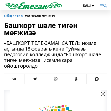
Общество
19 ФЕВРАЛЯ 2020, 09:19
Башҡорт шәле тигән
мөғжизә
«БАШҠОРТ ТЕЛЕ-ЗАМАНСА ТЕЛ» исеме
аҫтында 18 февраль көнө Туймазы
педагогия колледжында "Башҡорт шәле
тигән мөғжизә" исемле сара
ойошторолдо