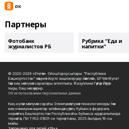
Партнеры
Фотобанк
Рубрика "Еда и
журналистов РБ
напитки"
© 2020-2026 «Етегән». Ойоштороусылары: "Республика
Башкортостан" нәшриәт йорто акционерҙар йәмғиәте, БР Матбуғат
һәм киң мәғлүмәт саралары агентлығы. Фазуллина Гәүһәр Йәүҙәт
ҡыҙы, баш мөхәррир.
Об использовании персональных данных
Киң-күләм мәғлүмәт сараһы Элемтә, мәғлүмәт технологиялары һәм
киң коммуникациялар өлкәһендә күҙәтеү буйынса федераль
хеҙмәттең Башҡортостан Республикаһы буйынса идаралығында
теркәлгән, ПИ ТУ02-01821-се теркәү һаны, 2025 йылдың 19-сы
майы.
Запрещено для детей «18+»