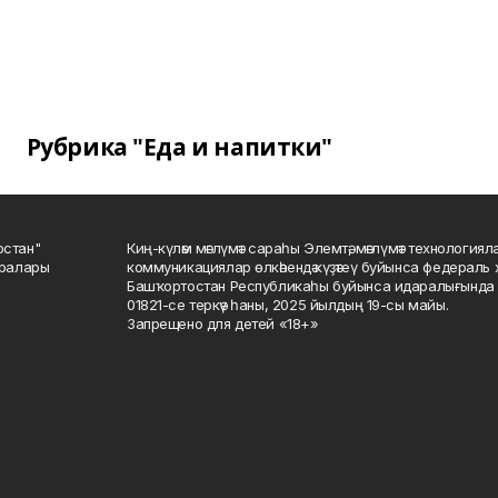
Рубрика "Еда и напитки"
остан"
Киң-күләм мәғлүмәт сараһы Элемтә, мәғлүмәт технологиял
саралары
коммуникациялар өлкәһендә күҙәтеү буйынса федераль 
Башҡортостан Республикаһы буйынса идаралығында те
01821-се теркәү һаны, 2025 йылдың 19-сы майы.
Запрещено для детей «18+»