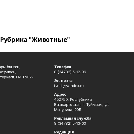
Рубрика "Животные"
ары һәм киң
Телефон
хеҙмәттең
8 (34782) 5-12-96
ркәлгән, ПИ ТУ02-
Эл. почта
tvest@yandex.ru
Адрес
452750, Республика
Башкортостан, г. Туймазы, ул.
Мичурина, 20Б
Рекламная служба
8 (34782) 5-13-00
Редакция