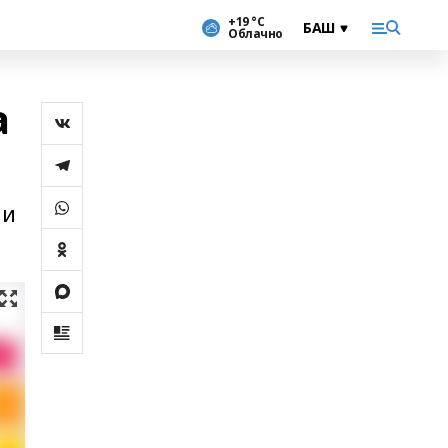
+19 °С
Облачно
а
ии