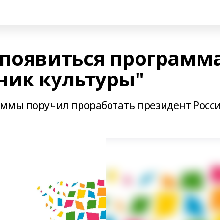
 появиться программ
ник культуры"
аммы поручил проработать президент Росс