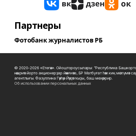
Партнеры
Фотобанк журналистов РБ
© 2020-2026 «Етегән». Ойоштороусылары: "Республика Башкорт
нәшриәт йорто акционерҙар йәмғиәте, БР Матбуғат һәм киң мәғлүмәт 
агентлығы. Фазуллина Гәүһәр Йәүҙәт ҡыҙы, баш мөхәррир.
Об использовании персональных данных