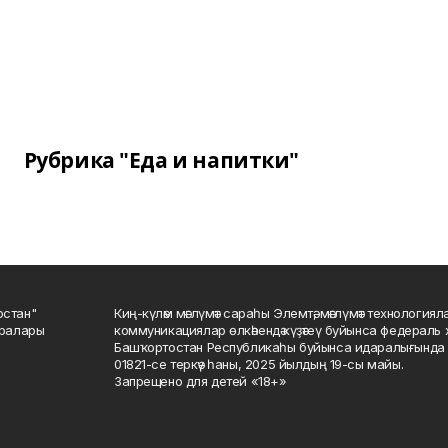
Рубрика "Еда и напитки"
остан"
Киң-күләм мәғлүмәт сараһы Элемтә, мәғлүмәт технологиял
саралары
коммуникациялар өлкәһендә күҙәтеү буйынса федераль 
Башҡортостан Республикаһы буйынса идаралығында те
01821-се теркәү һаны, 2025 йылдың 19-сы майы.
Запрещено для детей «18+»