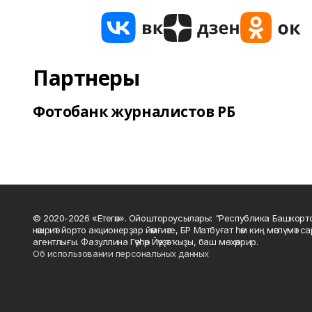
Партнеры
Фотобанк журналистов РБ
© 2020-2026 «Етегән». Ойоштороусылары: "Республика Башкорт
нәшриәт йорто акционерҙар йәмғиәте, БР Матбуғат һәм киң мәғлүмәт 
агентлығы. Фазуллина Гәүһәр Йәүҙәт ҡыҙы, баш мөхәррир.
Об использовании персональных данных