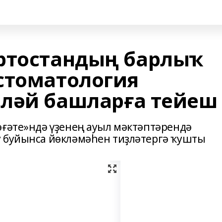
ртостандың барлыҡ
стоматология
ләй башларға тейеш
әғәте»ндә үҙенең ауыл мәктәптәрендә
у буйынса йөкләмәһен тиҙләтергә ҡушты