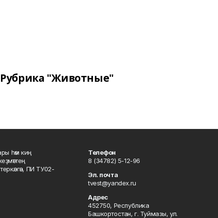
Рубрика "Животные"
ары һәм киң
Телефон
хеҙмәттең
8 (34782) 5-12-96
ркәлгән, ПИ ТУ02-
Эл. почта
tvest@yandex.ru
Адрес
452750, Республика
Башкортостан, г. Туймазы, ул.