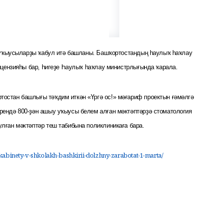
а уҡыусыларҙы ҡабул итә башланы. Башҡортостандың һаулыҡ һаҡлау
ицензияһы бар, һигеҙе Һаулыҡ һаҡлау министрлығында ҡарала.
остан башлығы тәҡдим иткән «Үргә ос!» мәғариф проектын ғәмәлгә
ендә 800-ҙән ашыу уҡыусы белем алған мәктәптәрҙә стоматология
лған мәктәптәр теш табибына поликлиникаға бара.
abinety-v-shkolakh-bashkirii-dolzhny-zarabotat-1-marta/