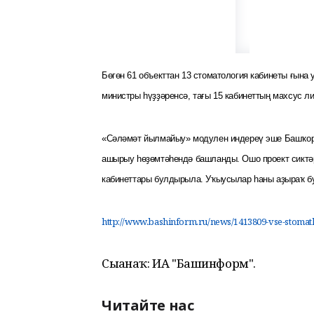
Бөгөн 61 объекттан 13 стоматология кабинеты ғын
министры һүҙҙәренсә, тағы 15 кабинеттың махсус л
«Сәләмәт йылмайыу» модулен индереү эше Башҡорт
ашырыу һөҙөмтәһендә башланды. Ошо проект сиктәр
кабинеттары булдырыла. Уҡыусылар һаны аҙыраҡ бу
http://www.bashinform.ru/news/1413809-vse-stomatk
Сығанаҡ: ИА "Башинформ".
Читайте нас