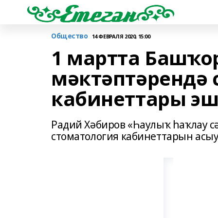
Общество
14 ФЕВРАЛЯ 2020, 15:00
1 мартта Башҡо
мәктәптәрендә 
кабинеттары эш
Радий Хәбиров «Һаулыҡ һаҡлау с
стоматология кабинеттарын асы