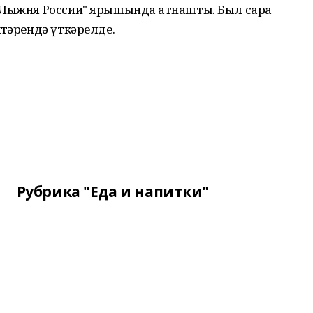
"Лыжня России" ярышында ҡатнашты. Был сара
ктәрендә үткәрелде.
Рубрика "Еда и напитки"