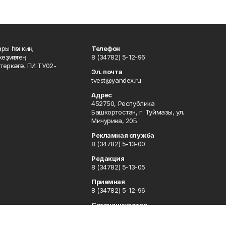
ары һәм киң
Телефон
хеҙмәттең
8 (34782) 5-12-96
ркәлгән, ПИ ТУ02-
Эл. почта
tvest@yandex.ru
Адрес
452750, Республика
Башкортостан, г. Туймазы, ул.
Мичурина, 20Б
Рекламная служба
8 (34782) 5-13-00
Редакция
8 (34782) 5-13-05
Приемная
8 (34782) 5-12-96
Сотрудничество
8 (34782) 5-13-05