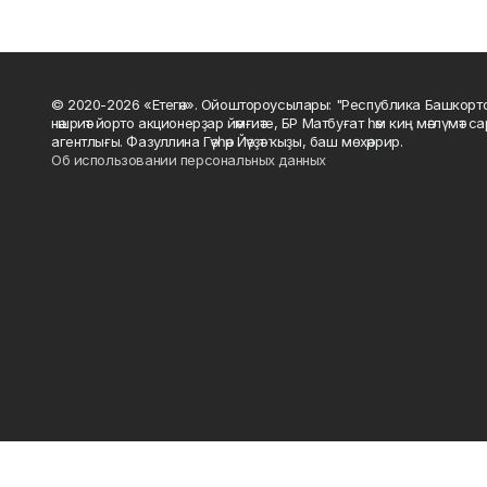
© 2020-2026 «Етегән». Ойоштороусылары: "Республика Башкорт
нәшриәт йорто акционерҙар йәмғиәте, БР Матбуғат һәм киң мәғлүмәт 
агентлығы. Фазуллина Гәүһәр Йәүҙәт ҡыҙы, баш мөхәррир.
Об использовании персональных данных