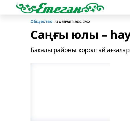
Общество
13 ФЕВРАЛЯ 2020, 07:02
Саңғы юлы – һа
Бакалы районы ҡоролтай ағзал