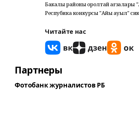
Бакалы районы ҡоролтай ағзалары 
Респубика конкурсы "Айыҡ ауыл" си
Читайте нас
Партнеры
Фотобанк журналистов РБ