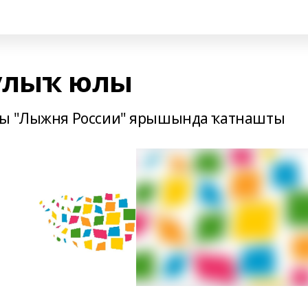
улыҡ юлы
ары "Лыжня России" ярышында ҡатнашты