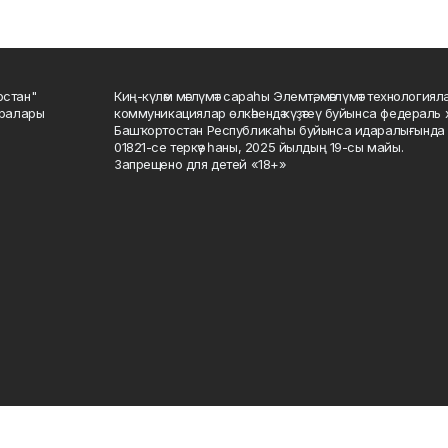
остан"
Киң-күләм мәғлүмәт сараһы Элемтә, мәғлүмәт технологиял
саралары
коммуникациялар өлкәһендә күҙәтеү буйынса федераль 
Башҡортостан Республикаһы буйынса идаралығында те
01821-се теркәү һаны, 2025 йылдың 19-сы майы.
Запрещено для детей «18+»