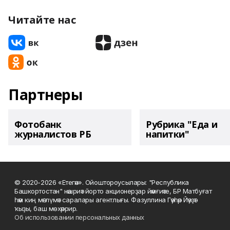
Читайте нас
Партнеры
Фотобанк
Рубрика "Еда и
журналистов РБ
напитки"
© 2020-2026 «Етегән». Ойоштороусылары: "Республика
Башкортостан" нәшриәт йорто акционерҙар йәмғиәте, БР Матбуғат
һәм киң мәғлүмәт саралары агентлығы. Фазуллина Гәүһәр Йәүҙәт
ҡыҙы, баш мөхәррир.
Об использовании персональных данных