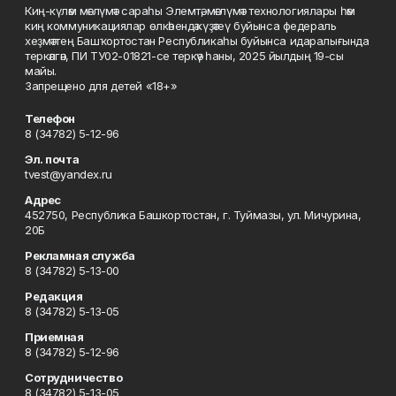
Киң-күләм мәғлүмәт сараһы Элемтә, мәғлүмәт технологиялары һәм
киң коммуникациялар өлкәһендә күҙәтеү буйынса федераль
хеҙмәттең Башҡортостан Республикаһы буйынса идаралығында
теркәлгән, ПИ ТУ02-01821-се теркәү һаны, 2025 йылдың 19-сы
майы.
Запрещено для детей «18+»
Телефон
8 (34782) 5-12-96
Эл. почта
tvest@yandex.ru
Адрес
452750, Республика Башкортостан, г. Туймазы, ул. Мичурина,
20Б
Рекламная служба
8 (34782) 5-13-00
Редакция
8 (34782) 5-13-05
Приемная
8 (34782) 5-12-96
Сотрудничество
8 (34782) 5-13-05