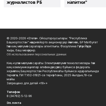
журналистов РБ
напитки"
© 2020-2026 «Етегән». Ойоштороусылары: "Республика
Башкортостан" нәшриәт йорто акционерҙар йәмғиәте, БР Матбуғат
һәм киң мәғлүмәт саралары агентлығы. Фазуллина Гәүһәр Йәүҙәт
ҡыҙы, баш мөхәррир.
Об использовании персональных данных
Киң-күләм мәғлүмәт сараһы Элемтә, мәғлүмәт технологиялары һәм
киң коммуникациялар өлкәһендә күҙәтеү буйынса федераль
хеҙмәттең Башҡортостан Республикаһы буйынса идаралығында
теркәлгән, ПИ ТУ02-01821-се теркәү һаны, 2025 йылдың 19-сы
майы.
Запрещено для детей «18+»
Телефон
8 (34782) 5-12-96
Эл. почта