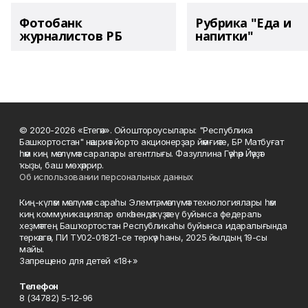
Фотобанк
Рубрика "Еда и
журналистов РБ
напитки"
© 2020-2026 «Етегән». Ойоштороусылары: "Республика
Башкортостан" нәшриәт йорто акционерҙар йәмғиәте, БР Матбуғат
һәм киң мәғлүмәт саралары агентлығы. Фазуллина Гәүһәр Йәүҙәт
ҡыҙы, баш мөхәррир.
Об использовании персональных данных
Киң-күләм мәғлүмәт сараһы Элемтә, мәғлүмәт технологиялары һәм
киң коммуникациялар өлкәһендә күҙәтеү буйынса федераль
хеҙмәттең Башҡортостан Республикаһы буйынса идаралығында
теркәлгән, ПИ ТУ02-01821-се теркәү һаны, 2025 йылдың 19-сы
майы.
Запрещено для детей «18+»
Телефон
8 (34782) 5-12-96