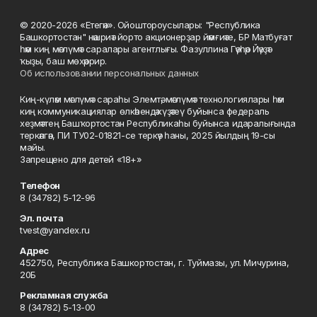
© 2020-2026 «Етегән». Ойоштороусылары: "Республика
Башкортостан" нәшриәт йорто акционерҙар йәмғиәте, БР Матбуғат
һәм киң мәғлүмәт саралары агентлығы. Фазуллина Гәүһәр Йәүҙәт
ҡыҙы, баш мөхәррир.
Об использовании персональных данных
Киң-күләм мәғлүмәт сараһы Элемтә, мәғлүмәт технологиялары һәм
киң коммуникациялар өлкәһендә күҙәтеү буйынса федераль
хеҙмәттең Башҡортостан Республикаһы буйынса идаралығында
теркәлгән, ПИ ТУ02-01821-се теркәү һаны, 2025 йылдың 19-сы
майы.
Запрещено для детей «18+»
Телефон
8 (34782) 5-12-96
Эл. почта
tvest@yandex.ru
Адрес
452750, Республика Башкортостан, г. Туймазы, ул. Мичурина,
20Б
Рекламная служба
8 (34782) 5-13-00