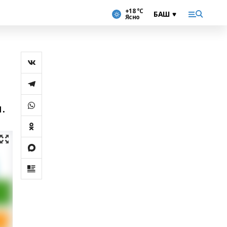
+18 °С
Ясно
.