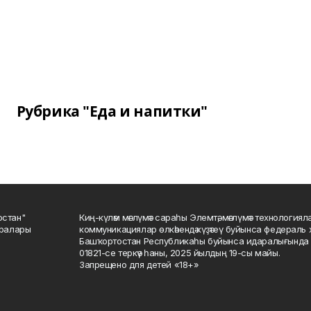
Рубрика "Еда и напитки"
остан"
Киң-күләм мәғлүмәт сараһы Элемтә, мәғлүмәт технологиял
саралары
коммуникациялар өлкәһендә күҙәтеү буйынса федераль 
Башҡортостан Республикаһы буйынса идаралығында те
01821-се теркәү һаны, 2025 йылдың 19-сы майы.
Запрещено для детей «18+»