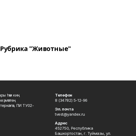
Рубрика "Животные"
ары һәм киң
Телефон
хеҙмәттең
8 (34782) 5-12-96
ркәлгән, ПИ ТУ02-
Эл. почта
tvest@yandex.ru
Адрес
452750, Республика
Башкортостан, г. Туймазы, ул.