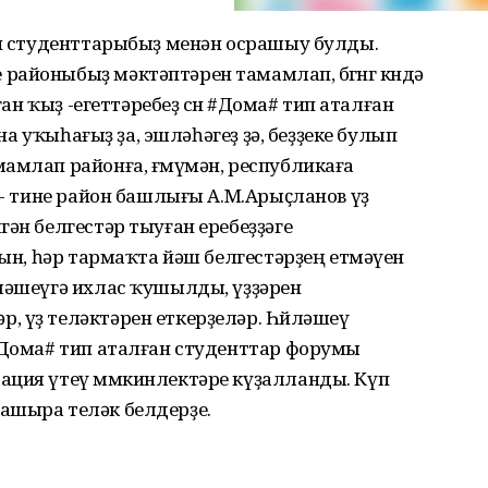
ан студенттарыбыҙ менән осрашыу булды.
айоныбыҙ мәктәптәрен тамамлап, бөгөнгө көндә
ған ҡыҙ -егеттәребеҙ өсөн #Дома# тип аталған
ына уҡыһағыҙ ҙа, эшләһәгеҙ ҙә, беҙҙеке булып
амлап районға, ғөмүмән, республикаға
!"- тине район башлығы А.М.Арыҫланов үҙ
гән белгестәр тыуған еребеҙҙәге
уын, һәр тармаҡта йәш белгестәрҙең етмәүен
йләшеүгә ихлас ҡушылды, үҙҙәрен
 үҙ теләктәрен еткерҙеләр. Һөйләшеү
 #Дома# тип аталған студенттар форумы
ация үтеү мөмкинлектәре күҙалланды. Күп
ашыра теләк белдерҙе.