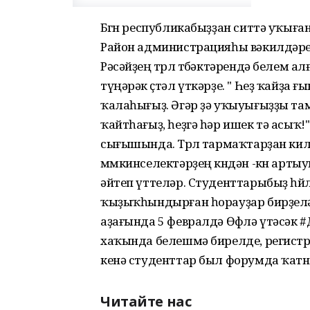
Бөгөн республикабыҙҙан ситтә уҡығ
Район администрацияһы вәкилдәре р
Рәсәйҙең төрлө төбәктәрендә белем ал
түңәрәк өҫтәл үткәрҙе. " Һеҙ ҡайҙа ғ
ҡалаһығыҙ. Әгәр ҙә уҡыуығыҙҙы там
ҡайтһағыҙ, һеҙгә һәр ишек тә асыҡ
сығышында. Төрлө тармаҡтарҙан кил
мөмкинселектәрҙең көндән -көн арты
әйтеп үттеләр. Студенттарыбыҙ һө
ҡыҙыҡһындырған һорауҙар бирҙеләр,
аҙағында 5 февралдә Өфөлә үтәсәк
хаҡында белешмә бирелде, регистр
кенә студенттар был форумда ҡатн
Читайте нас