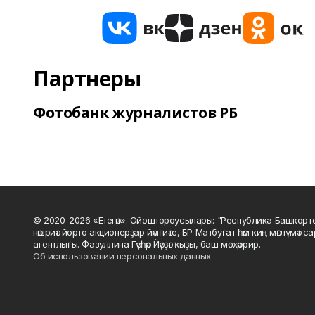
Партнеры
Фотобанк журналистов РБ
© 2020-2026 «Етегән». Ойоштороусылары: "Республика Башкорт
нәшриәт йорто акционерҙар йәмғиәте, БР Матбуғат һәм киң мәғлүмәт 
агентлығы. Фазуллина Гәүһәр Йәүҙәт ҡыҙы, баш мөхәррир.
Об использовании персональных данных