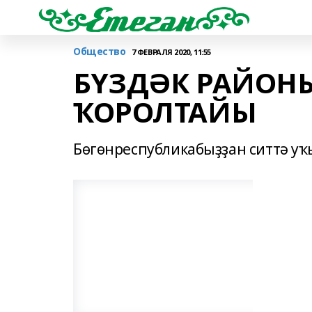
Общество
7 ФЕВРАЛЯ 2020, 11:55
БҮЗДӘК РАЙОН
ҠОРОЛТАЙЫ
Бөгөнреспубликабыҙҙан ситтә у