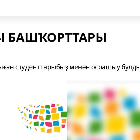
Ы БАШҠОРТТАРЫ
ҡыған студенттарыбыҙ менән осрашыу булды