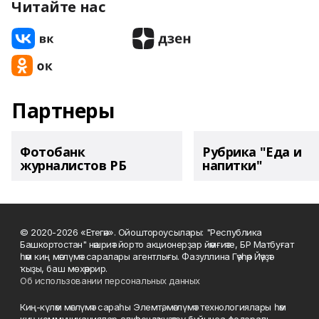
Читайте нас
Партнеры
Фотобанк
Рубрика "Еда и
журналистов РБ
напитки"
© 2020-2026 «Етегән». Ойоштороусылары: "Республика
Башкортостан" нәшриәт йорто акционерҙар йәмғиәте, БР Матбуғат
һәм киң мәғлүмәт саралары агентлығы. Фазуллина Гәүһәр Йәүҙәт
ҡыҙы, баш мөхәррир.
Об использовании персональных данных
Киң-күләм мәғлүмәт сараһы Элемтә, мәғлүмәт технологиялары һәм