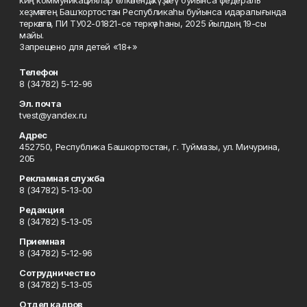
киң коммуникациялар өлкәһендә күҙәтеү буйынса федераль
хеҙмәттең Башҡортостан Республикаһы буйынса идаралығында
теркәлгән, ПИ ТУ02-01821-се теркәү һаны, 2025 йылдың 19-сы
майы.
Запрещено для детей «18+»
Телефон
8 (34782) 5-12-96
Эл. почта
tvest@yandex.ru
Адрес
452750, Республика Башкортостан, г. Туймазы, ул. Мичурина,
20Б
Рекламная служба
8 (34782) 5-13-00
Редакция
8 (34782) 5-13-05
Приемная
8 (34782) 5-12-96
Сотрудничество
8 (34782) 5-13-05
Отдел кадров