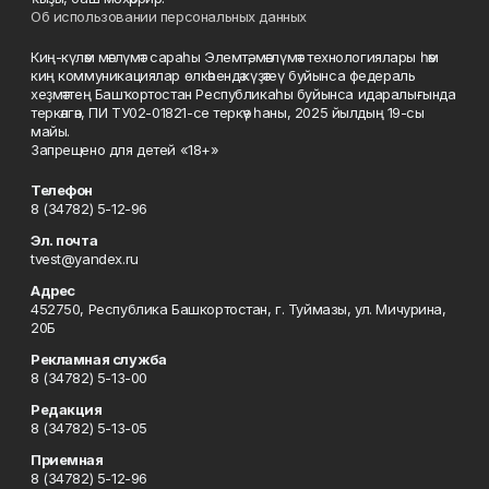
Об использовании персональных данных
Киң-күләм мәғлүмәт сараһы Элемтә, мәғлүмәт технологиялары һәм
киң коммуникациялар өлкәһендә күҙәтеү буйынса федераль
хеҙмәттең Башҡортостан Республикаһы буйынса идаралығында
теркәлгән, ПИ ТУ02-01821-се теркәү һаны, 2025 йылдың 19-сы
майы.
Запрещено для детей «18+»
Телефон
8 (34782) 5-12-96
Эл. почта
tvest@yandex.ru
Адрес
452750, Республика Башкортостан, г. Туймазы, ул. Мичурина,
20Б
Рекламная служба
8 (34782) 5-13-00
Редакция
8 (34782) 5-13-05
Приемная
8 (34782) 5-12-96