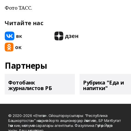
Фото ТАСС.
Читайте нас
Партнеры
Фотобанк
Рубрика "Еда и
журналистов РБ
напитки"
© 2020-2026 «Етегән». Ойоштороусылары: "Республика
Башкортостан" нәшриәт йорто акционерҙар йәмғиәте, БР Матбуғат
һәм киң мәғлүмәт саралары агентлығы. Фазуллина Гәүһәр Йәүҙәт
ҡыҙы, баш мөхәррир.