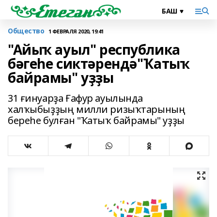
Общество
1 ФЕВРАЛЯ 2020, 19:41
"Айыҡ ауыл" республика
бәгеһе сиктәрендә"Ҡатыҡ
байрамы" уҙҙы
31 ғинуарҙа Ғафур ауылында
халҡыбыҙҙың милли ризыҡтарының
береһе булған "Ҡатыҡ байрамы" уҙҙы