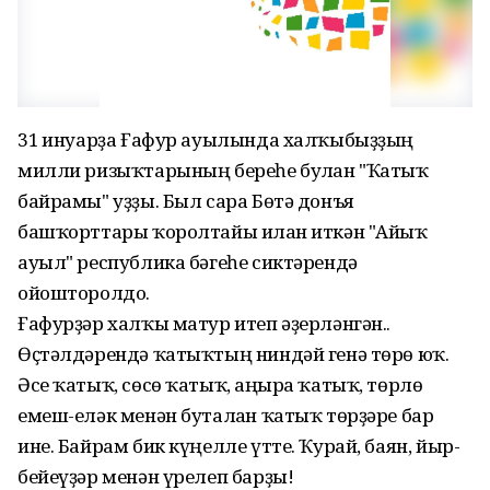
31 ғинуарҙа Ғафур ауылында халҡыбыҙҙың
милли ризыҡтарының береһе булған "Ҡатыҡ
байрамы" уҙҙы. Был сара Бөтә донъя
башҡорттары ҡоролтайы иғлан иткән "Айыҡ
ауыл" республика бәгеһе сиктәрендә
ойошторолдо.
Ғафурҙәр халҡы матур итеп әҙерләнгән..
Өҫтәлдәрендә ҡатыҡтың ниндәй генә төрө юҡ.
Әсе ҡатыҡ, сөсө ҡатыҡ, аңғыра ҡатыҡ, төрлө
емеш-еләк менән буталған ҡатыҡ төрҙәре бар
ине. Байрам бик күңелле үтте. Ҡурай, баян, йыр-
бейеүҙәр менән үрелеп барҙы!