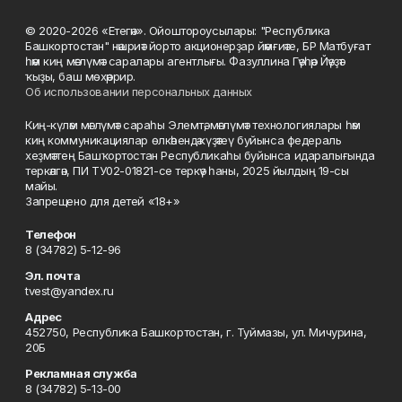
© 2020-2026 «Етегән». Ойоштороусылары: "Республика
Башкортостан" нәшриәт йорто акционерҙар йәмғиәте, БР Матбуғат
һәм киң мәғлүмәт саралары агентлығы. Фазуллина Гәүһәр Йәүҙәт
ҡыҙы, баш мөхәррир.
Об использовании персональных данных
Киң-күләм мәғлүмәт сараһы Элемтә, мәғлүмәт технологиялары һәм
киң коммуникациялар өлкәһендә күҙәтеү буйынса федераль
хеҙмәттең Башҡортостан Республикаһы буйынса идаралығында
теркәлгән, ПИ ТУ02-01821-се теркәү һаны, 2025 йылдың 19-сы
майы.
Запрещено для детей «18+»
Телефон
8 (34782) 5-12-96
Эл. почта
tvest@yandex.ru
Адрес
452750, Республика Башкортостан, г. Туймазы, ул. Мичурина,
20Б
Рекламная служба
8 (34782) 5-13-00