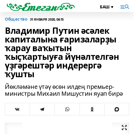
Общество
31 ЯНВАРЯ 2020, 06:15
Владимир Путин әсәлек
капиталына ғаризаларҙы
ҡарау ваҡытын
ҡыҫҡартыуға йүнәлтелгән
үҙгәрештәр индерергә
ҡушты
Йөкләмәне үтәү өсөн илдең премьер-
министры Михаил Мишустин яуап бирә