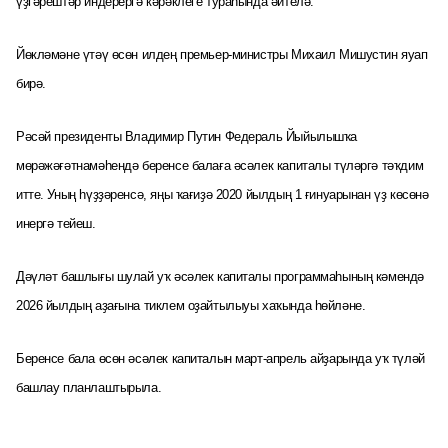
үҙгәрештәр индерергә кәрәклеге тураһында әйтелә.
Йөкләмәне үтәү өсөн илдең премьер-министры Михаил Мишустин яуап
бирә.
Рәсәй президенты Владимир Путин Федераль Йыйылышҡа
мөрәжәғәтнамәһендә беренсе балаға әсәлек капиталы түләргә тәҡдим
итте. Уның һүҙҙәренсә, яңы ҡағиҙә 2020 йылдың 1 ғинуарынан үҙ көсөнә
инергә тейеш.
Дәүләт башлығы шулай уҡ әсәлек капиталы программаһының кәмендә
2026 йылдың аҙағына тиклем оҙайтылыуы хаҡында һөйләне.
Беренсе бала өсөн әсәлек капиталын март-апрель айҙарында уҡ түләй
башлау планлаштырыла.