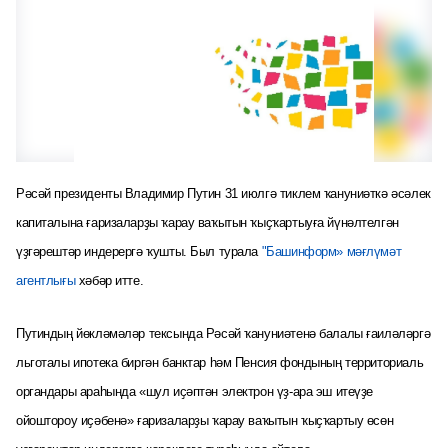
Рәсәй президенты Владимир Путин 31 июлгә тиклем ҡануниәткә әсәлек
капиталына ғаризаларҙы ҡарау ваҡытын ҡыҫҡартыуға йүнәлтелгән
үҙгәрештәр индерергә ҡушты. Был турала
"Башинформ» мәғлүмәт
агентлығы
хәбәр итте.
Путиндың йөкләмәләр тексында Рәсәй ҡануниәтенә балалы ғаиләләргә
льготалы ипотека биргән банктар һәм Пенсия фондының территориаль
органдары араһында «шул иҫәптән электрон үҙ-ара эш итеүҙе
ойоштороу иҫәбенә» ғаризаларҙы ҡарау ваҡытын ҡыҫҡартыу өсөн