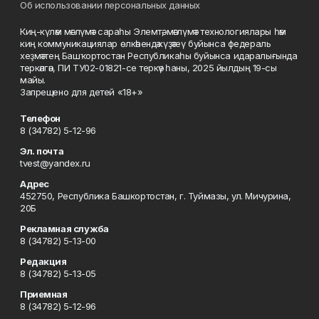
Об использовании персональных данных
Киң-күләм мәғлүмәт сараһы Элемтә, мәғлүмәт технологиялары һәм
киң коммуникациялар өлкәһендә күҙәтеү буйынса федераль
хеҙмәттең Башҡортостан Республикаһы буйынса идаралығында
теркәлгән, ПИ ТУ02-01821-се теркәү һаны, 2025 йылдың 19-сы
майы.
Запрещено для детей «18+»
Телефон
8 (34782) 5-12-96
Эл. почта
tvest@yandex.ru
Адрес
452750, Республика Башкортостан, г. Туймазы, ул. Мичурина,
20Б
Рекламная служба
8 (34782) 5-13-00
Редакция
8 (34782) 5-13-05
Приемная
8 (34782) 5-12-96