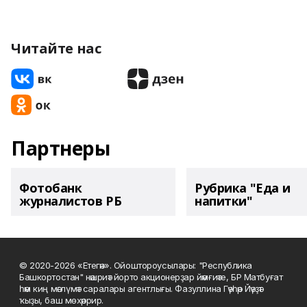
Читайте нас
Партнеры
Фотобанк
Рубрика "Еда и
журналистов РБ
напитки"
© 2020-2026 «Етегән». Ойоштороусылары: "Республика
Башкортостан" нәшриәт йорто акционерҙар йәмғиәте, БР Матбуғат
һәм киң мәғлүмәт саралары агентлығы. Фазуллина Гәүһәр Йәүҙәт
ҡыҙы, баш мөхәррир.