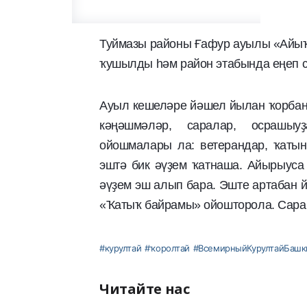
Туймазы районы Ғафур ауылы «Айыҡ 
ҡушылды һәм район этабында еңеп 
Ауыл кешеләре йәшел йылан ҡорбан
кәңәшмәләр, саралар, осрашыу
ойошмалары ла: ветерандар, ҡатын
эштә бик әүҙем ҡатнаша. Айырыуса
әүҙем эш алып бара. Эште артабан 
«Ҡатыҡ байрамы» ойошторола. Сара 3
#курултай
#ҡоролтай
#ВсемирныйКурултайБашк
Читайте нас