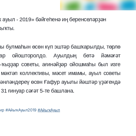
ауыл - 2019» бәйгеһенә иң беренселәрҙән
сыҡты.
ы булмаһын өсөн күп эштәр башҡарылды, төрлө
ҙар ойошторолдо. Ауылдың бөтә йәмәғәт
-ҡыҙҙар советы, ағинәйҙәр ойошмаһы был изге
 мәктәп коллективы, мәсет имамы, ауыл советы
йәнләндереү өсөн Ғафур ауылы йәштәр үҙәгендә
1 ғинуар сәғәт 5-те башлана.
ир
#АйыҡАуыл2019
#АйыҡАуыл