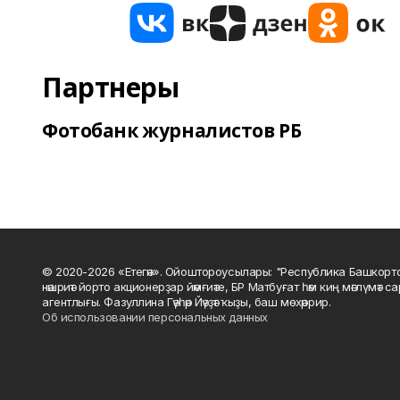
Партнеры
Фотобанк журналистов РБ
© 2020-2026 «Етегән». Ойоштороусылары: "Республика Башкорт
нәшриәт йорто акционерҙар йәмғиәте, БР Матбуғат һәм киң мәғлүмәт 
агентлығы. Фазуллина Гәүһәр Йәүҙәт ҡыҙы, баш мөхәррир.
Об использовании персональных данных