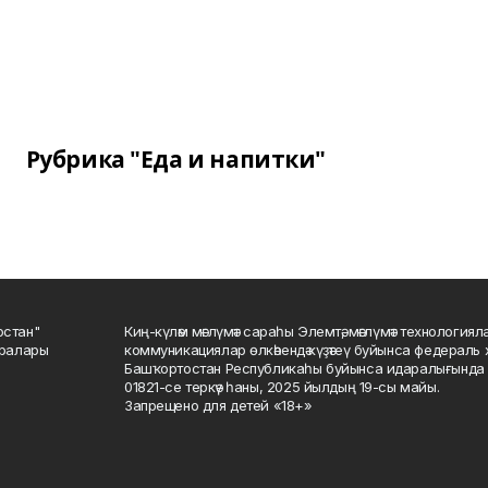
Рубрика "Еда и напитки"
остан"
Киң-күләм мәғлүмәт сараһы Элемтә, мәғлүмәт технологиял
саралары
коммуникациялар өлкәһендә күҙәтеү буйынса федераль 
Башҡортостан Республикаһы буйынса идаралығында те
01821-се теркәү һаны, 2025 йылдың 19-сы майы.
Запрещено для детей «18+»