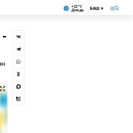
+22 °С
Дождь
-
ән