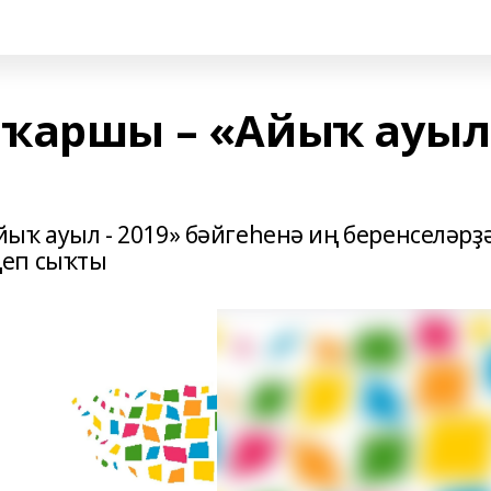
ҡаршы – «Айыҡ ауыл 
ыҡ ауыл - 2019» бәйгеһенә иң беренселәрҙ
ңеп сыҡты