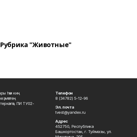
Рубрика "Животные"
ары һәм киң
Телефон
хеҙмәттең
8 (34782) 5-12-96
ркәлгән, ПИ ТУ02-
Эл. почта
tvest@yandex.ru
Адрес
452750, Республика
Башкортостан, г. Туймазы, ул.
Мичурина, 20Б