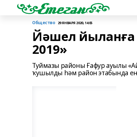
Общество
29 ЯНВАРЯ 2020, 14:05
Йәшел йыланға 
2019»
Туймазы районы Ғафур ауылы «Ай
ҡушылды һәм район этабында е