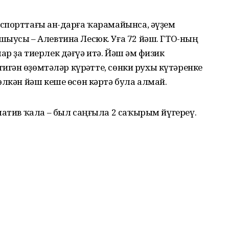
спорттағы һан-дарға ҡарамайынса, әүҙем
шыусы – Алевтина Лесюк. Уға 72 йәш. ГТО-ның
р ҙа тиерлек дәғүә итә. Йәш һәм физик
игән һөҙөмтәләр күрһәтте, сөнки рухы күтәренке
өлкән йәш кеше өсөн кәртә була алмай.
матив ҡала – был саңғыла 2 саҡырым йүгереү.