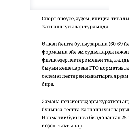
Спорт һөйөүсе, әүҙем, инициа-тивалы
ҡатнашыусылар тураһында
Өлкән йәштә булыуҙарына (60-69 йә
формаһына эйә һәм судьяларҙы ғәжә
физик әҙерлектәре менән таң ҡалды
быуын кешеләренә ГТО нормативта
сәләмәтлектәрен нығытырға ярҙам и
бирә.
Замана пенсионерҙары күрһәткән һа
буйынса тестта ҡатнашыусыларҙың
Норматив буйынса билдәләнгән 25
йөҙөп сыҡтылар.