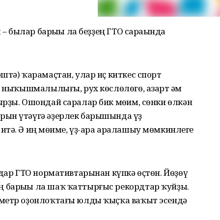
 – былар барыһы ла беҙҙең ГТО сараһында
штә) ҡарамаҫтан, улар иҫ киткес спорт
п ныҡышмалылығы, рух көслөлөгө, азарт һәм
рҙы. Ошондай саралар бик мөһим, сөнки өлкән
рын үтәүгә әҙерлек барышында үҙ
тә. Ә иң мөһиме, үҙ-ара аралашыу мөмкинлеге
ндар ГТО нормативтарынан күпкә өҫтөн. Йөҙөү
 барыһы ла шаҡ ҡаттырғыс рекордтар ҡуйҙы.
 метр оҙонлоҡтағы юлды ҡыҫҡа ваҡыт эсендә