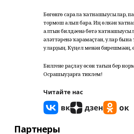
Бөгөнгө сарала ҡатнашыусылар, па
тормош алып бара. Иң өлкән ҡатна
алтын билдәһенә бөтә ҡатнашыусыла
һәләттәренә ҡарамаҫтан, улар бына т
уларҙың. Күңел менән бирешмәһәң, 
Билгене раҫлау өсөн тағын бер нор
Осрашыуҙарға тиклем!
Читайте нас
Партнеры