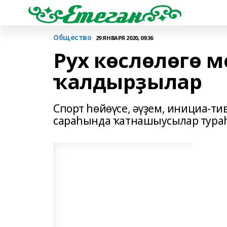
Общество
29 ЯНВАРЯ 2020, 09:36
Рух көслөлөгө м
ҡалдырҙылар
Спорт һөйөүсе, әүҙем, инициа-ти
сараһында ҡатнашыусылар тура