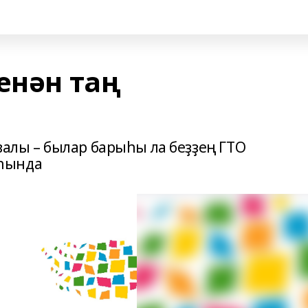
енән таң
валы – былар барыһы ла беҙҙең ГТО
һында