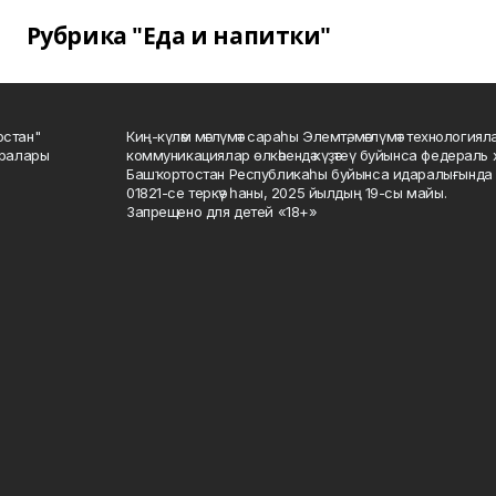
Рубрика "Еда и напитки"
остан"
Киң-күләм мәғлүмәт сараһы Элемтә, мәғлүмәт технологиял
саралары
коммуникациялар өлкәһендә күҙәтеү буйынса федераль 
Башҡортостан Республикаһы буйынса идаралығында те
01821-се теркәү һаны, 2025 йылдың 19-сы майы.
Запрещено для детей «18+»