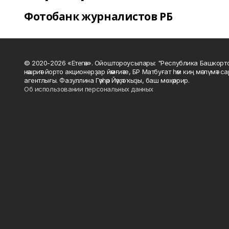
Фотобанк журналистов РБ
© 2020-2026 «Етегән». Ойоштороусылары: "Республика Башкорт
нәшриәт йорто акционерҙар йәмғиәте, БР Матбуғат һәм киң мәғлүмәт 
агентлығы. Фазуллина Гәүһәр Йәүҙәт ҡыҙы, баш мөхәррир.
Об использовании персональных данных