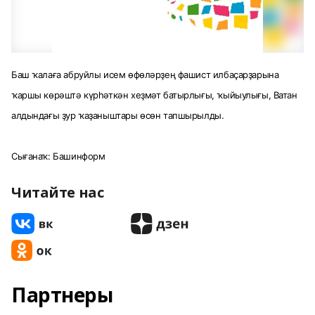
Баш ҡалаға абруйлы исем өфөләрҙең фашист илбаҫарҙарына
ҡаршы көрәштә күрһәткән хеҙмәт батырлығы, ҡыйыулығы, Ватан
алдындағы ҙур ҡаҙаныштары өсөн тапшырылды.
Сығанаҡ: Башинформ
Читайте нас
Партнеры