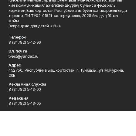
киң коммуникациялар өлкәһендә күҙәтеү буйынса федераль
хеҙмәттең Башҡортостан Республикаһы буйынса идаралығында
теркәлгән, ПИ ТУ02-01821-се теркәү һаны, 2025 йылдың 19-сы
майы.
Запрещено для детей «18+»
Телефон
8 (34782) 5-12-96
Эл. почта
tvest@yandex.ru
Адрес
452750, Республика Башкортостан, г. Туймазы, ул. Мичурина,
20Б
Рекламная служба
8 (34782) 5-13-00
Редакция
8 (34782) 5-13-05
Приемная
8 (34782) 5-12-96
Сотрудничество
8 (34782) 5-13-05