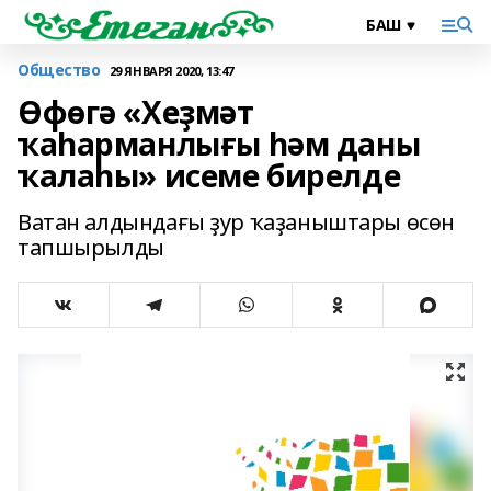
Общество
29 ЯНВАРЯ 2020, 13:47
Өфөгә «Хеҙмәт
ҡаһарманлығы һәм даны
ҡалаһы» исеме бирелде
Ватан алдындағы ҙур ҡаҙаныштары өсөн
тапшырылды