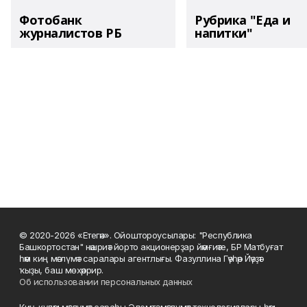
Фотобанк
Рубрика "Еда и
журналистов РБ
напитки"
© 2020-2026 «Етегән». Ойоштороусылары: "Республика
Башкортостан" нәшриәт йорто акционерҙар йәмғиәте, БР Матбуғат
һәм киң мәғлүмәт саралары агентлығы. Фазуллина Гәүһәр Йәүҙәт
ҡыҙы, баш мөхәррир.
Об использовании персональных данных
Киң-күләм мәғлүмәт сараһы Элемтә, мәғлүмәт технологиялары һәм