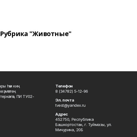
Рубрика "Животные"
ары һәм киң
Телефон
хеҙмәттең
8 (34782) 5-12-96
ркәлгән, ПИ ТУ02-
Эл. почта
tvest@yandex.ru
Адрес
452750, Республика
Башкортостан, г. Туймазы, ул.
Мичурина, 20Б