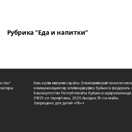
Рубрика "Еда и напитки"
остан"
Киң-күләм мәғлүмәт сараһы Элемтә, мәғлүмәт технологиял
саралары
коммуникациялар өлкәһендә күҙәтеү буйынса федераль 
Башҡортостан Республикаһы буйынса идаралығында те
01821-се теркәү һаны, 2025 йылдың 19-сы майы.
Запрещено для детей «18+»