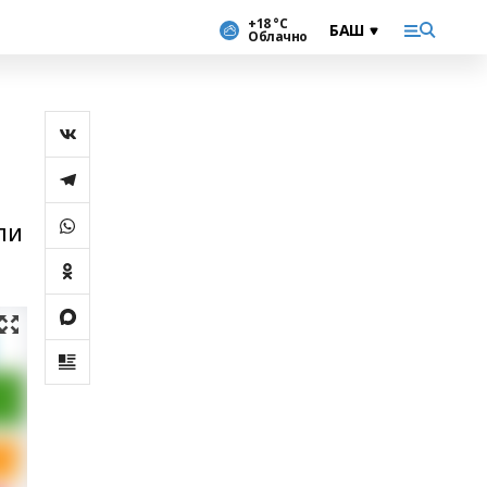
+18 °С
Облачно
ли