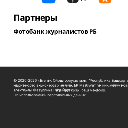
Партнеры
Фотобанк журналистов РБ
© 2020-2026 «Етегән». Ойоштороусылары: "Республика Башкорт
нәшриәт йорто акционерҙар йәмғиәте, БР Матбуғат һәм киң мәғлүмәт 
агентлығы. Фазуллина Гәүһәр Йәүҙәт ҡыҙы, баш мөхәррир.
Об использовании персональных данных