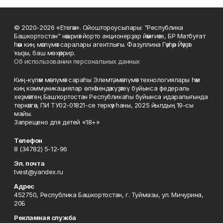
© 2020-2026 «Етегән». Ойоштороусылары: "Республика
Башкортостан" нәшриәт йорто акционерҙар йәмғиәте, БР Матбуғат
һәм киң мәғлүмәт саралары агентлығы. Фазуллина Гәүһәр Йәүҙәт
ҡыҙы, баш мөхәррир.
Об использовании персональных данных
Киң-күләм мәғлүмәт сараһы Элемтә, мәғлүмәт технологиялары һәм
киң коммуникациялар өлкәһендә күҙәтеү буйынса федераль
хеҙмәттең Башҡортостан Республикаһы буйынса идаралығында
теркәлгән, ПИ ТУ02-01821-се теркәү һаны, 2025 йылдың 19-сы
майы.
Запрещено для детей «18+»
Телефон
8 (34782) 5-12-96
Эл. почта
tvest@yandex.ru
Адрес
452750, Республика Башкортостан, г. Туймазы, ул. Мичурина,
20Б
Рекламная служба