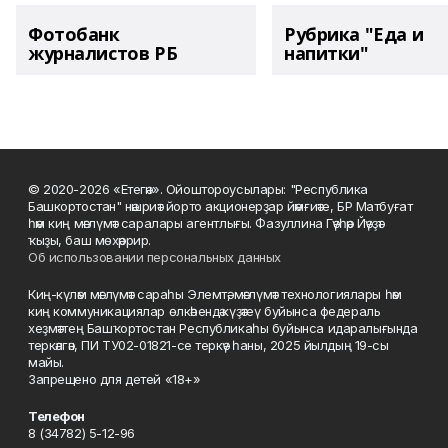
Фотобанк
Рубрика "Еда и
журналистов РБ
напитки"
© 2020-2026 «Етегән». Ойоштороусылары: "Республика
Башкортостан" нәшриәт йорто акционерҙар йәмғиәте, БР Матбуғат
һәм киң мәғлүмәт саралары агентлығы. Фазуллина Гәүһәр Йәүҙәт
ҡыҙы, баш мөхәррир.
Об использовании персональных данных
Киң-күләм мәғлүмәт сараһы Элемтә, мәғлүмәт технологиялары һәм
киң коммуникациялар өлкәһендә күҙәтеү буйынса федераль
хеҙмәттең Башҡортостан Республикаһы буйынса идаралығында
теркәлгән, ПИ ТУ02-01821-се теркәү һаны, 2025 йылдың 19-сы
майы.
Запрещено для детей «18+»
Телефон
8 (34782) 5-12-96