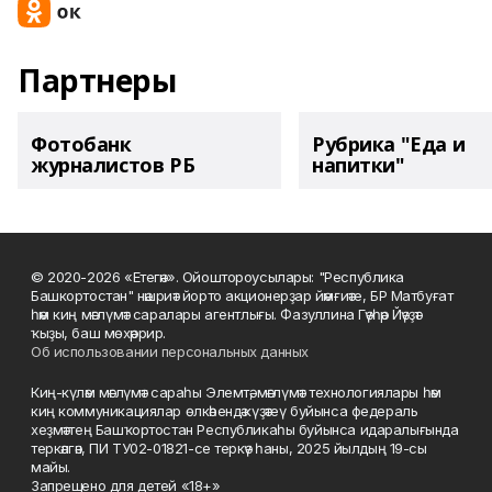
Партнеры
Фотобанк
Рубрика "Еда и
журналистов РБ
напитки"
© 2020-2026 «Етегән». Ойоштороусылары: "Республика
Башкортостан" нәшриәт йорто акционерҙар йәмғиәте, БР Матбуғат
һәм киң мәғлүмәт саралары агентлығы. Фазуллина Гәүһәр Йәүҙәт
ҡыҙы, баш мөхәррир.
Об использовании персональных данных
Киң-күләм мәғлүмәт сараһы Элемтә, мәғлүмәт технологиялары һәм
киң коммуникациялар өлкәһендә күҙәтеү буйынса федераль
хеҙмәттең Башҡортостан Республикаһы буйынса идаралығында
теркәлгән, ПИ ТУ02-01821-се теркәү һаны, 2025 йылдың 19-сы
майы.
Запрещено для детей «18+»