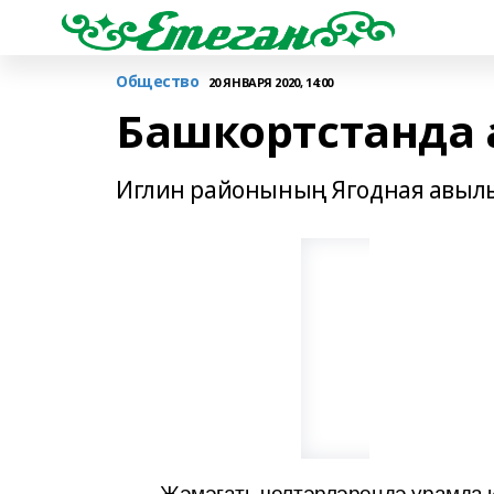
Общество
20 ЯНВАРЯ 2020, 14:00
Башкортстанда 
Иглин районының Ягодная авылын
Җәмәгать челтәрләрендә урамда и