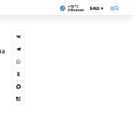
+16 °С
Облачно
ла