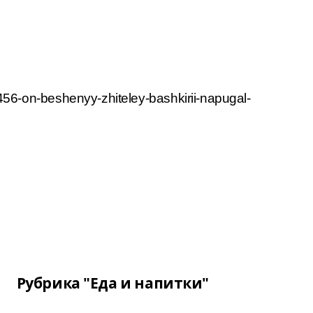
56-on-beshenyy-zhiteley-bashkirii-napugal-
Рубрика "Еда и напитки"