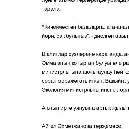
тарала.
“
Кичекмәстән балаларга, ата-анал
йөри, сак булыгыз”, - диелгән авы
Шаһитлар сүзләренә караганда, а
Әмма аның котырган булуы әле ра
министрлыгына аюны аулау һәи к
сорап мөрәҗәгать иткән. Вакыйга
Экология министрлыгы инспектор
Аюның иртә уянуына артык җылы к
Айгөл Әхмәтҗанова тәрҗемәсе.