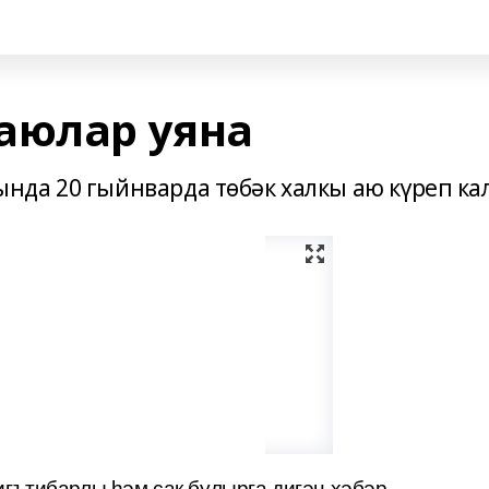
аюлар уяна
да 20 гыйнварда төбәк халкы аю күреп ка
гътибарлы һәм сак булырга дигән хәбәр