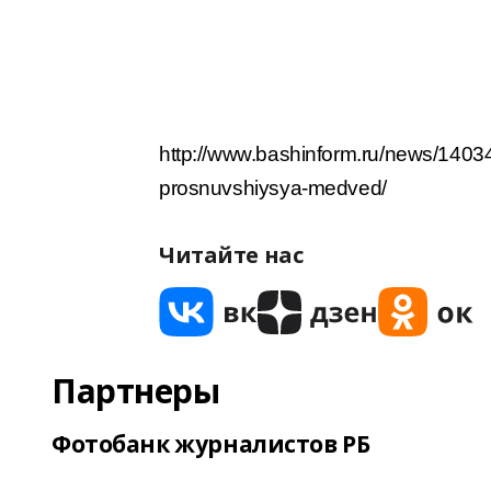
http://www.bashinform.ru/news/14034
prosnuvshiysya-medved/
Читайте нас
Партнеры
Фотобанк журналистов РБ