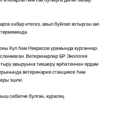
арга хәбәр итегез, авыл буйлап котырган аю
л төркемендә.
юны Күл һәм Некрасов урамында күргәннәр.
сланмаган. Ветеринарлар БР Экология
отыру авыруына тикшерү җәһәтеннән ярдәм
 урынында ветеринария станциясе һәм
лары эшли.
ыш сәбәпче булган, күрәсең.