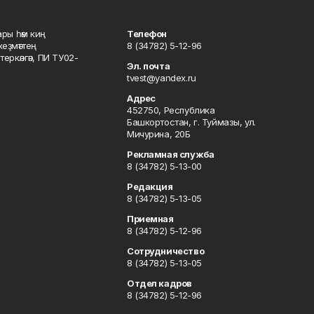
ары һәм киң
Телефон
хеҙмәттең
8 (34782) 5-12-96
ркәлгән, ПИ ТУ02-
Эл. почта
tvest@yandex.ru
Адрес
452750, Республика
Башкортостан, г. Туймазы, ул.
Мичурина, 20Б
Рекламная служба
8 (34782) 5-13-00
Редакция
8 (34782) 5-13-05
Приемная
8 (34782) 5-12-96
Сотрудничество
8 (34782) 5-13-05
Отдел кадров
8 (34782) 5-12-96