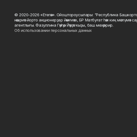
© 2020-2026 «Етегән». Ойоштороусылары: "Республика Башкорт
нәшриәт йорто акционерҙар йәмғиәте, БР Матбуғат һәм киң мәғлүмәт 
агентлығы. Фазуллина Гәүһәр Йәүҙәт ҡыҙы, баш мөхәррир.
Об использовании персональных данных