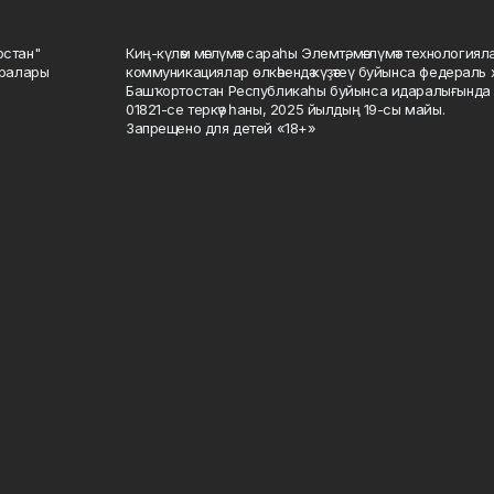
остан"
Киң-күләм мәғлүмәт сараһы Элемтә, мәғлүмәт технологиял
саралары
коммуникациялар өлкәһендә күҙәтеү буйынса федераль 
Башҡортостан Республикаһы буйынса идаралығында те
01821-се теркәү һаны, 2025 йылдың 19-сы майы.
Запрещено для детей «18+»