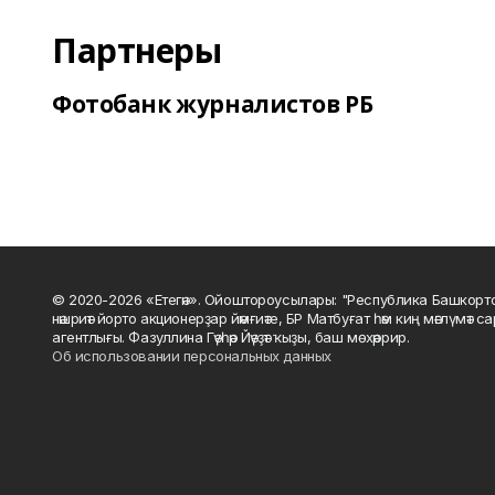
Партнеры
Фотобанк журналистов РБ
© 2020-2026 «Етегән». Ойоштороусылары: "Республика Башкорт
нәшриәт йорто акционерҙар йәмғиәте, БР Матбуғат һәм киң мәғлүмәт 
агентлығы. Фазуллина Гәүһәр Йәүҙәт ҡыҙы, баш мөхәррир.
Об использовании персональных данных