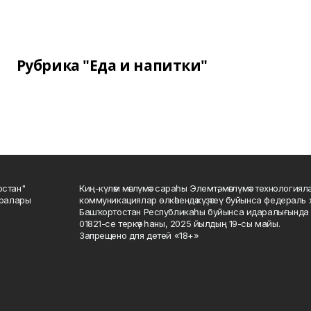
Рубрика "Еда и напитки"
остан"
Киң-күләм мәғлүмәт сараһы Элемтә, мәғлүмәт технологиял
саралары
коммуникациялар өлкәһендә күҙәтеү буйынса федераль 
Башҡортостан Республикаһы буйынса идаралығында те
01821-се теркәү һаны, 2025 йылдың 19-сы майы.
Запрещено для детей «18+»