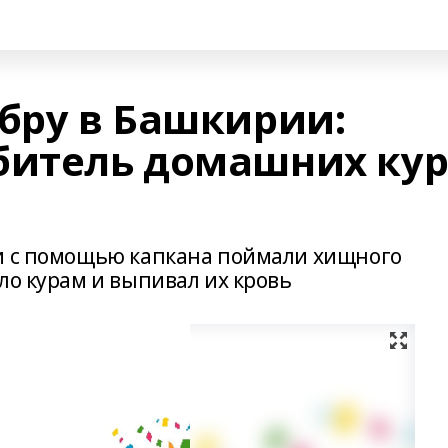
абру в Башкирии:
битель домашних ку
ки с помощью капкана поймали хищного
ло курам и выпивал их кровь