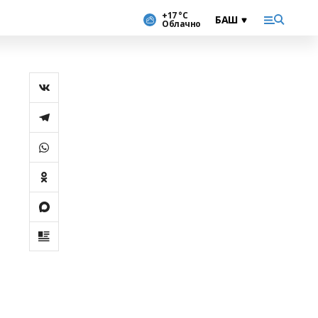
+17 °С
Облачно
р