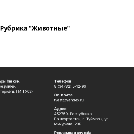
Рубрика "Животные"
ары һәм киң
Телефон
хеҙмәттең
8 (34782) 5-12-96
ркәлгән, ПИ ТУ02-
Эл. почта
tvest@yandex.ru
Адрес
452750, Республика
Башкортостан, г. Туймазы, ул.
Мичурина, 20Б
Рекламная служба