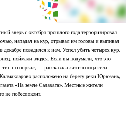
тный зверь с октября прошлого года терроризировал
очью, нападал на кур, отрывал им головы и выпивал
 в декабре повадился к нам. Успел убить четырех кур.
нец, поймали злодея. Если вы подумали, что это
, что это норка», — рассказала жительница села
о Калмакларово расположено на берегу реки Юрюзань,
т газета «На земле Салавата». Местные жители
то не побеспокоит.