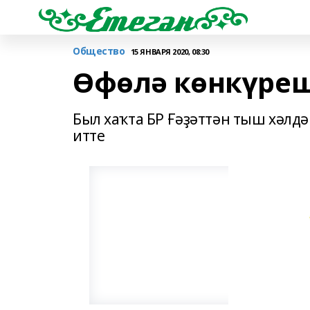
Общество
15 ЯНВАРЯ 2020, 08:30
Өфөлә көнкүреш
Был хаҡта БР Ғәҙәттән тыш хәлд
итте