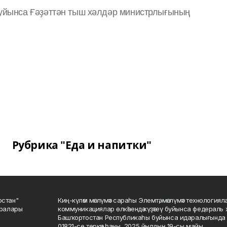
уйынса Ғәҙәттән тыш хәлдәр министрлығының
Рубрика "Еда и напитки"
остан"
Киң-күләм мәғлүмәт сараһы Элемтә, мәғлүмәт технологиял
саралары
коммуникациялар өлкәһендә күҙәтеү буйынса федераль 
Башҡортостан Республикаһы буйынса идаралығында те
01821-се теркәү һаны, 2025 йылдың 19-сы майы.