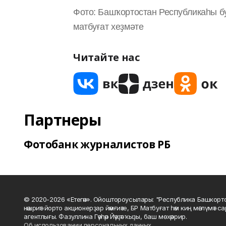
Фото: Башҡортостан Республикаһы б
матбуғат хеҙмәте
Читайте нас
Партнеры
Фотобанк журналистов РБ
© 2020-2026 «Етегән». Ойоштороусылары: "Республика Башкорт
нәшриәт йорто акционерҙар йәмғиәте, БР Матбуғат һәм киң мәғлүмәт 
агентлығы. Фазуллина Гәүһәр Йәүҙәт ҡыҙы, баш мөхәррир.
Об использовании персональных данных