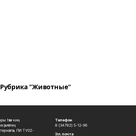
Рубрика "Животные"
ары һәм киң
Телефон
хеҙмәттең
8 (34782) 5-12-96
ркәлгән, ПИ ТУ02-
Эл. почта