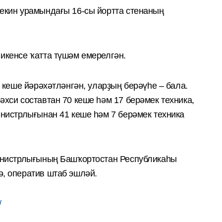
екин урамындағы 16-сы йортта стенаның
икенсе ҡатта түшәм емерелгән.
 кеше йәрәхәтләнгән, уларҙың берәүһе – бала.
хси составтан 70 кеше һәм 17 берәмек техника,
нистрлығынан 41 кеше һәм 7 берәмек техника
инистрлығының Башҡортостан Республикаһы
, оператив штаб эшләй.
/