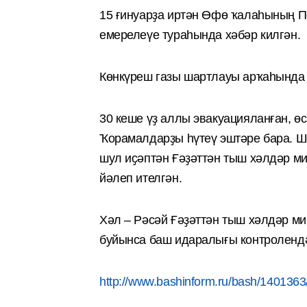
15 ғинуарҙа иртән Өфө ҡалаһының П
емерелеүе тураһында хәбәр килгән.
Көнкүреш газы шартлауы арҡаһында 
30 кеше үҙ аллы эвакуацияланған, өс
Ҡорамалдарҙы һүтеү эштәре бара. Шә
шул иҫәптән Ғәҙәттән тыш хәлдәр ми
йәлеп ителгән.
Хәл – Рәсәй Ғәҙәттән тыш хәлдәр м
буйынса баш идаралығы контролендә
http://www.bashinform.ru/bash/1401363