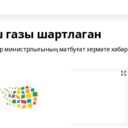
 газы шартлаган
әр министрлығының матбуғат хеҙмәте хәбәр