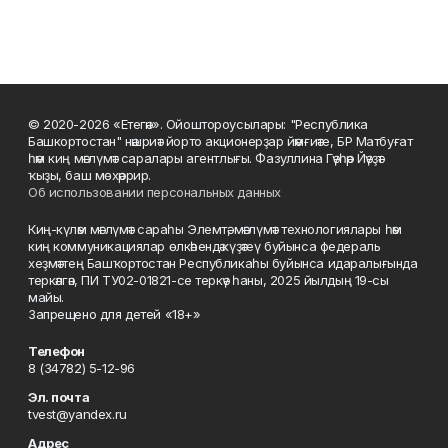
© 2020-2026 «Етегән». Ойоштороусылары: "Республика
Башкортостан" нәшриәт йорто акционерҙар йәмғиәте, БР Матбуғат
һәм киң мәғлүмәт саралары агентлығы. Фазуллина Гәүһәр Йәүҙәт
ҡыҙы, баш мөхәррир.
Об использовании персональных данных
Киң-күләм мәғлүмәт сараһы Элемтә, мәғлүмәт технологиялары һәм
киң коммуникациялар өлкәһендә күҙәтеү буйынса федераль
хеҙмәттең Башҡортостан Республикаһы буйынса идаралығында
теркәлгән, ПИ ТУ02-01821-се теркәү һаны, 2025 йылдың 19-сы
майы.
Запрещено для детей «18+»
Телефон
8 (34782) 5-12-96
Эл. почта
tvest@yandex.ru
Адрес