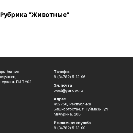
Рубрика "Животные"
ары һәм киң
Телефон
хеҙмәттең
8 (34782) 5-12-96
ркәлгән, ПИ ТУ02-
Эл. почта
tvest@yandex.ru
Адрес
452750, Республика
Башкортостан, г. Туймазы, ул.
Мичурина, 20Б
Рекламная служба
8 (34782) 5-13-00