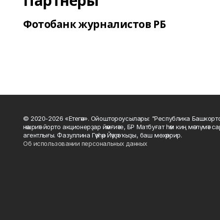
Партнеры
Фотобанк журналистов РБ
© 2020-2026 «Етегән». Ойоштороусылары: "Республика Башкорт
нәшриәт йорто акционерҙар йәмғиәте, БР Матбуғат һәм киң мәғлүмәт 
агентлығы. Фазуллина Гәүһәр Йәүҙәт ҡыҙы, баш мөхәррир.
Об использовании персональных данных