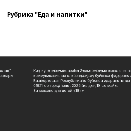
Рубрика "Еда и напитки"
остан"
Киң-күләм мәғлүмәт сараһы Элемтә, мәғлүмәт технологиял
саралары
коммуникациялар өлкәһендә күҙәтеү буйынса федераль 
Башҡортостан Республикаһы буйынса идаралығында те
01821-се теркәү һаны, 2025 йылдың 19-сы майы.
Запрещено для детей «18+»