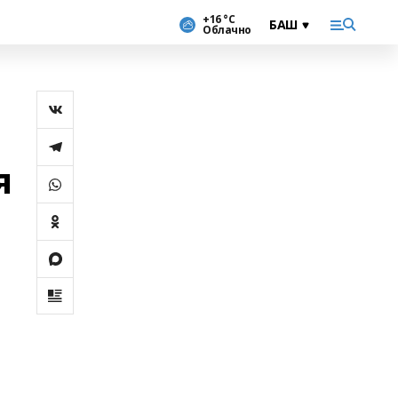
+16 °С
Облачно
я