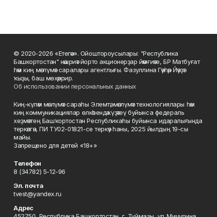
© 2020-2026 «Етегән». Ойоштороусылары: "Республика
Башкортостан" нәшриәт йорто акционерҙар йәмғиәте, БР Матбуғат
һәм киң мәғлүмәт саралары агентлығы. Фазуллина Гәүһәр Йәүҙәт
ҡыҙы, баш мөхәррир.
Об использовании персональных данных
Киң-күләм мәғлүмәт сараһы Элемтә, мәғлүмәт технологиялары һәм
киң коммуникациялар өлкәһендә күҙәтеү буйынса федераль
хеҙмәттең Башҡортостан Республикаһы буйынса идаралығында
теркәлгән, ПИ ТУ02-01821-се теркәү һаны, 2025 йылдың 19-сы
майы.
Запрещено для детей «18+»
Телефон
8 (34782) 5-12-96
Эл. почта
tvest@yandex.ru
Адрес
452750, Республика Башкортостан, г. Туймазы, ул. Мичурина,