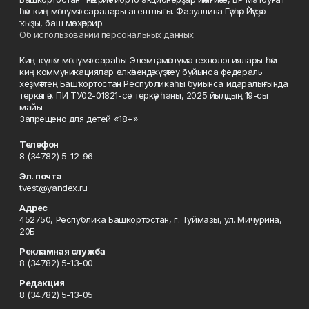
һәм киң мәғлүмәт саралары агентлығы. Фазуллина Гәүһәр Йәүҙәт
ҡыҙы, баш мөхәррир.
Об использовании персональных данных
Киң-күләм мәғлүмәт сараһы Элемтә, мәғлүмәт технологиялары һәм
киң коммуникациялар өлкәһендә күҙәтеү буйынса федераль
хеҙмәттең Башҡортостан Республикаһы буйынса идаралығында
теркәлгән, ПИ ТУ02-01821-се теркәү һаны, 2025 йылдың 19-сы
майы.
Запрещено для детей «18+»
Телефон
8 (34782) 5-12-96
Эл. почта
tvest@yandex.ru
Адрес
452750, Республика Башкортостан, г. Туймазы, ул. Мичурина,
20Б
Рекламная служба
8 (34782) 5-13-00
Редакция
8 (34782) 5-13-05