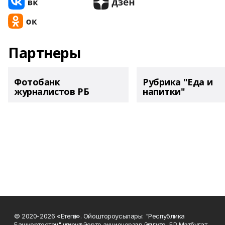
Партнеры
Фотобанк
Рубрика "Еда и
журналистов РБ
напитки"
© 2020-2026 «Етегән». Ойоштороусылары: "Республика
Башкортостан" нәшриәт йорто акционерҙар йәмғиәте, БР Матбуғат