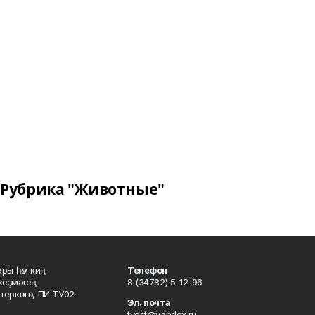
Рубрика "Животные"
ары һәм киң
Телефон
хеҙмәттең
8 (34782) 5-12-96
ркәлгән, ПИ ТУ02-
Эл. почта
tvest@yandex.ru