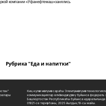
еркой
компани
и
«Уфанефтемаш»
занялись
Рубрика "Еда и напитки"
остан"
Киң-күләм мәғлүмәт сараһы Элемтә, мәғлүмәт технологиял
саралары
коммуникациялар өлкәһендә күҙәтеү буйынса федераль 
Башҡортостан Республикаһы буйынса идаралығында те
01821-се теркәү һаны, 2025 йылдың 19-сы майы.