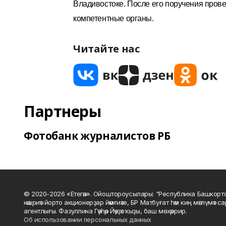
Владивостоке.
После его поручения пров
компетентны
е
орган
ы
.
Читайте нас
Партнеры
Фотобанк журналистов РБ
© 2020-2026 «Етегән». Ойоштороусылары: "Республика Башкорт
нәшриәт йорто акционерҙар йәмғиәте, БР Матбуғат һәм киң мәғлүмәт 
агентлығы. Фазуллина Гәүһәр Йәүҙәт ҡыҙы, баш мөхәррир.
Об использовании персональных данных