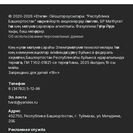
© 2020-2026 «Етегән». Ойоштороусылары: "Республика
Башкортостан" нәшриәт йорто акционерҙар йәмғиәте, БР Матбуғат
һәм киң мәғлүмәт саралары агентлығы. Фазуллина Гәүһәр Йәүҙәт
ҡыҙы, баш мөхәррир.
Об использовании персональных данных
Киң-күләм мәғлүмәт сараһы Элемтә, мәғлүмәт технологиялары һәм
киң коммуникациялар өлкәһендә күҙәтеү буйынса федераль
хеҙмәттең Башҡортостан Республикаһы буйынса идаралығында
теркәлгән, ПИ ТУ02-01821-се теркәү һаны, 2025 йылдың 19-сы
майы.
Запрещено для детей «18+»
Телефон
8 (34782) 5-12-96
Эл. почта
tvest@yandex.ru
Адрес
452750, Республика Башкортостан, г. Туймазы, ул. Мичурина,
20Б
Рекламная служба