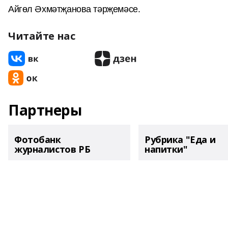
Айгөл Әхмәтҗанова тәрҗемәсе.
Читайте нас
Партнеры
Фотобанк
Рубрика "Еда и
журналистов РБ
напитки"