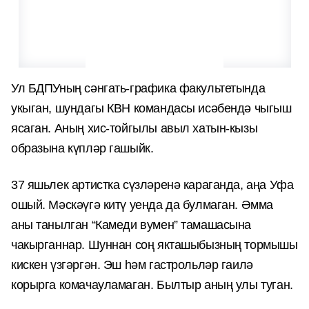
Ул БДПУның сәнгать-графика факультетында
укыган, шундагы КВН командасы исәбендә чыгыш
ясаган. Аның хис-тойгылы авыл хатын-кызы
образына күпләр гашыйк.
37 яшьлек артистка сүзләренә караганда, аңа Уфа
ошый. Мәскәүгә китү уенда да булмаган. Әмма
аны танылган “Камеди вумен” тамашасына
чакырганнар. Шуннан соң якташыбызның тормышы
кискен үзгәргән. Эш һәм гастрольләр гаилә
корырга комачауламаган. Былтыр аның улы туган.