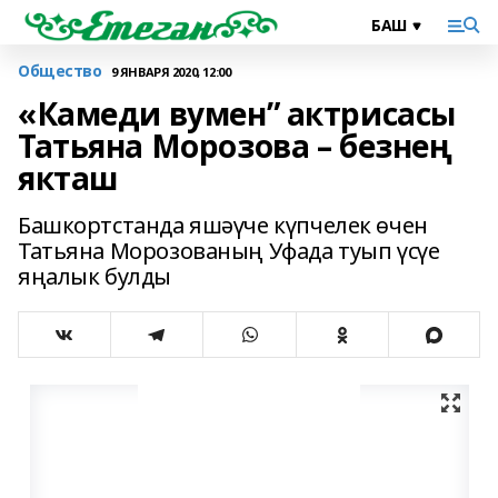
Общество
9 ЯНВАРЯ 2020, 12:00
«Камеди вумен” актрисасы
Татьяна Морозова – безнең
якташ
Башкортстанда яшәүче күпчелек өчен
Татьяна Морозованың Уфада туып үсүе
яңалык булды