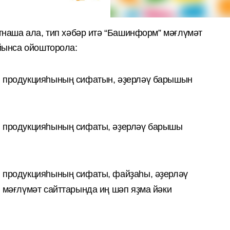
наша ала, тип х
әбәр итә “Башинформ” мә
ғлүмәт
йынса ойошторола:
 продукцияһының сифатын, әҙерләү барышын
 продукцияһының сифаты, әҙерләү барышы
 продукцияһының сифаты, файҙаһы, әҙерләү
 мәғлүмәт сайттарында иң шәп яҙма йәки