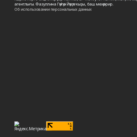
агентлығы. Фазуллина Гәүһәр Йәүҙәт ҡыҙы, баш мөхәррир.
Об использовании персональных данных