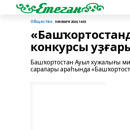
Общество
9 ЯНВАРЯ 2020, 14:55
«Башҡортостан
конкурсы уҙғар
Башҡортостан Ауыл хужалығы ми
саралары араһында «Башҡортост