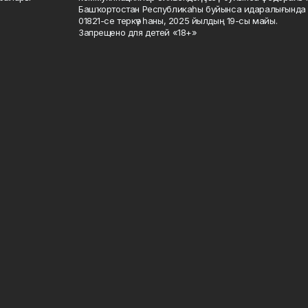
Башҡортостан Республикаһы буйынса идаралығында те
01821-се теркәү һаны, 2025 йылдың 19-сы майы.
Запрещено для детей «18+»