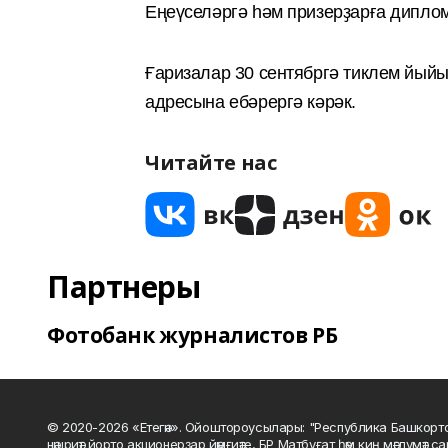
Еңеүселәргә һәм призерҙарға дипло
Ғаризалар 30 сентябргә тиклем йыйы
адресына ебәрергә кәрәк.
Читайте нас
Партнеры
Фотобанк журналистов РБ
© 2020-2026 «Етегән». Ойоштороусылары: "Республика Башкорт
нәшриәт йорто акционерҙар йәмғиәте, БР Матбуғат һәм киң мәғлүмәт 