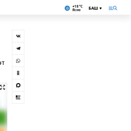
+18 °С
Ясно
әт