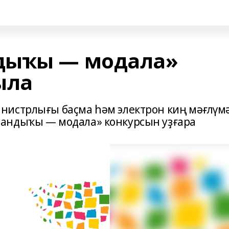
дыҡы — модала»
ыла
нистрлығы баҫма һәм электрон киң мәғлүм
андыҡы — модала» конкурсын уҙғара