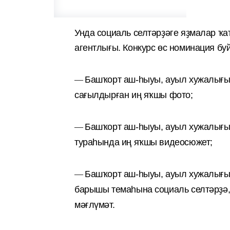
Унда социаль селтәрҙәге яҙмалар ҡат
агентлығы. Конкурс өс номинация бу
—
Башҡорт аш-һыуы, ауыл хужалығы
сағылдырған иң яҡшы фото;
—
Башҡорт аш-һыуы, ауыл хужалығы
тураһында иң яҡшы видеосюжет;
—
Башҡорт аш-һыуы, ауыл хужалығы
барышы темаһына социаль селтәрҙә,
мәғлүмәт.