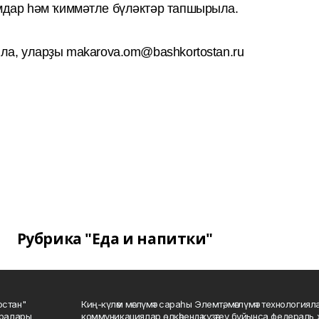
мдар һәм ҡиммәтле бүләктәр тапшырыла.
ла, уларҙы makarova.om@bashkortostan.ru
Рубрика "Еда и напитки"
остан"
Киң-күләм мәғлүмәт сараһы Элемтә, мәғлүмәт технологиял
саралары
коммуникациялар өлкәһендә күҙәтеү буйынса федераль 