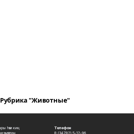
Рубрика "Животные"
ары һәм киң
Телефон
хеҙмәттең
8 (34782) 5-12-96