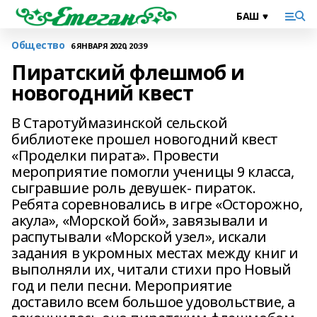
Общество
6 ЯНВАРЯ 2020, 20:39
Пиратский флешмоб и
новогодний квест
В Старотуймазинской сельской
библиотеке прошел новогодний квест
«Проделки пирата». Провести
мероприятие помогли ученицы 9 класса,
сыгравшие роль девушек- пираток.
Ребята соревновались в игре «Осторожно,
акула», «Морской бой», завязывали и
распутывали «Морской узел», искали
задания в укромных местах между книг и
выполняли их, читали стихи про Новый
год и пели песни. Мероприятие
доставило всем большое удовольствие, а