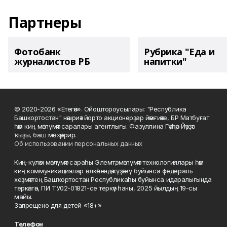
Партнеры
Фотобанк
Рубрика "Еда и
журналистов РБ
напитки"
© 2020-2026 «Етегән». Ойоштороусылары: "Республика
Башкортостан" нәшриәт йорто акционерҙар йәмғиәте, БР Матбуғат
һәм киң мәғлүмәт саралары агентлығы. Фазуллина Гәүһәр Йәүҙәт
ҡыҙы, баш мөхәррир.
Об использовании персональных данных
Киң-күләм мәғлүмәт сараһы Элемтә, мәғлүмәт технологиялары һәм
киң коммуникациялар өлкәһендә күҙәтеү буйынса федераль
хеҙмәттең Башҡортостан Республикаһы буйынса идаралығында
теркәлгән, ПИ ТУ02-01821-се теркәү һаны, 2025 йылдың 19-сы
майы.
Запрещено для детей «18+»
Телефон