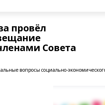
ва провёл
овещание
членами Совета
уальные вопросы социально-экономическог