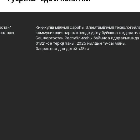
остан"
Киң-күләм мәғлүмәт сараһы Элемтә, мәғлүмәт технологиял
саралары
коммуникациялар өлкәһендә күҙәтеү буйынса федераль 
Башҡортостан Республикаһы буйынса идаралығында те
01821-се теркәү һаны, 2025 йылдың 19-сы майы.
Запрещено для детей «18+»