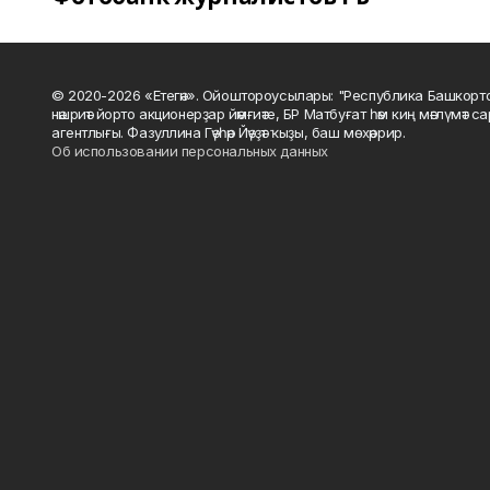
© 2020-2026 «Етегән». Ойоштороусылары: "Республика Башкорт
нәшриәт йорто акционерҙар йәмғиәте, БР Матбуғат һәм киң мәғлүмәт 
агентлығы. Фазуллина Гәүһәр Йәүҙәт ҡыҙы, баш мөхәррир.
Об использовании персональных данных