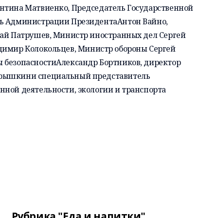
нтина Матвиенко
, Председатель Государственной
ль Администрации Президента
Антон Вайно
,
ай Патрушев
, Министр иностранных дел
Сергей
димир Колокольцев
, Министр обороны
Сергей
ы безопасности
Александр Бортников
, директор
арышкин
и специальный представитель
нной деятельности, экологии и транспорта
Рубрика "Еда и напитки"