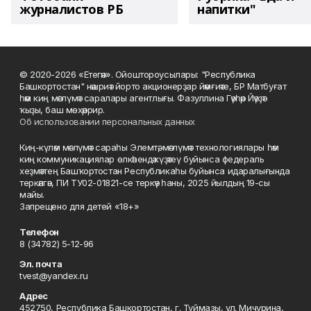
журналистов РБ
напитки"
© 2020-2026 «Етегән». Ойоштороусылары: "Республика
Башкортостан" нәшриәт йорто акционерҙар йәмғиәте, БР Матбуғат
һәм киң мәғлүмәт саралары агентлығы. Фазуллина Гәүһәр Йәүҙәт
ҡыҙы, баш мөхәррир.
Об использовании персональных данных
Киң-күләм мәғлүмәт сараһы Элемтә, мәғлүмәт технологиялары һәм
киң коммуникациялар өлкәһендә күҙәтеү буйынса федераль
хеҙмәттең Башҡортостан Республикаһы буйынса идаралығында
теркәлгән, ПИ ТУ02-01821-се теркәү һаны, 2025 йылдың 19-сы
майы.
Запрещено для детей «18+»
Телефон
8 (34782) 5-12-96
Эл. почта
tvest@yandex.ru
Адрес
452750, Республика Башкортостан, г. Туймазы, ул. Мичурина,