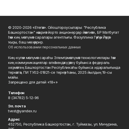
© 2020-2026 «Етегән». Ойоштороусылары: "Республика
Башкортостан" нәшриәт йорто акционерҙар йәмғиәте, БР Матбуғат
һәм киң мәғлүмәт саралары агентлығы. Фазуллина Гәүһәр Йәүҙәт
ҡыҙы, баш мөхәррир.
Об использовании персональных данных
Киң-күләм мәғлүмәт сараһы Элемтә, мәғлүмәт технологиялары һәм
киң коммуникациялар өлкәһендә күҙәтеү буйынса федераль
хеҙмәттең Башҡортостан Республикаһы буйынса идаралығында
теркәлгән, ПИ ТУ02-01821-се теркәү һаны, 2025 йылдың 19-сы
майы.
Запрещено для детей «18+»
Телефон
8 (34782) 5-12-96
Эл. почта
tvest@yandex.ru
Адрес
452750, Республика Башкортостан, г. Туймазы, ул. Мичурина,