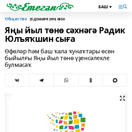
Общество
23 ДЕКАБРЯ 2019, 08:50
Яңы йыл төнө сәхнәгә Радик
Юлъяҡшин сыға
Өфөләр һәм баш ҡала ҡунаҡтары өсөн
быйылғы Яңы йыл төнө үҙенсәлекле
булмасаҡ