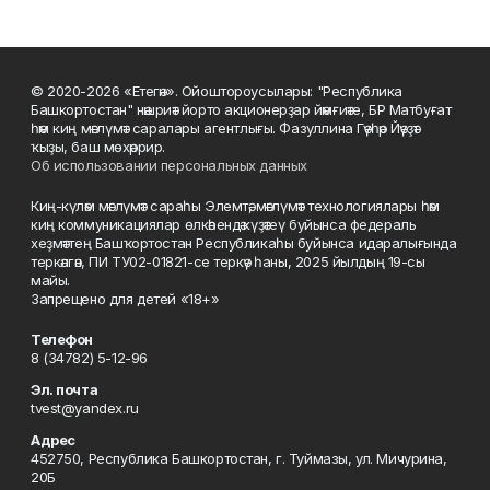
© 2020-2026 «Етегән». Ойоштороусылары: "Республика
Башкортостан" нәшриәт йорто акционерҙар йәмғиәте, БР Матбуғат
һәм киң мәғлүмәт саралары агентлығы. Фазуллина Гәүһәр Йәүҙәт
ҡыҙы, баш мөхәррир.
Об использовании персональных данных
Киң-күләм мәғлүмәт сараһы Элемтә, мәғлүмәт технологиялары һәм
киң коммуникациялар өлкәһендә күҙәтеү буйынса федераль
хеҙмәттең Башҡортостан Республикаһы буйынса идаралығында
теркәлгән, ПИ ТУ02-01821-се теркәү һаны, 2025 йылдың 19-сы
майы.
Запрещено для детей «18+»
Телефон
8 (34782) 5-12-96
Эл. почта
tvest@yandex.ru
Адрес
452750, Республика Башкортостан, г. Туймазы, ул. Мичурина,
20Б