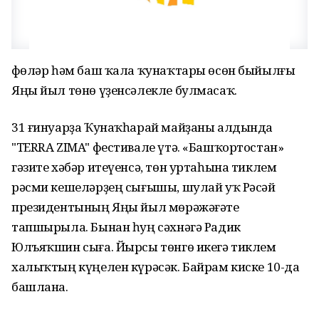
Өфөләр һәм баш ҡала ҡунаҡтары өсөн быйылғы
Яңы йыл төнө үҙенсәлекле булмасаҡ.
31 ғинуарҙа Ҡунаҡһарай майҙаны алдында
"TERRA ZIMA" фестивале үтә. «Башҡортостан»
гәзите хәбәр итеүенсә, төн уртаһына тиклем
рәсми кешеләрҙең сығышы, шулай уҡ Рәсәй
президентының Яңы йыл мөрәжәғәте
тапшырыла. Бынан һуң сәхнәгә Радик
Юлъяҡшин сыға. Йырсы төнгө икегә тиклем
халыҡтың күңелен күрәсәк. Байрам киске 10-да
башлана.