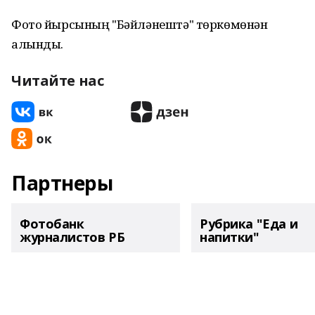
Фото йырсының "Бәйләнештә" төркөмөнән
алынды.
Читайте нас
Партнеры
Фотобанк
Рубрика "Еда и
журналистов РБ
напитки"