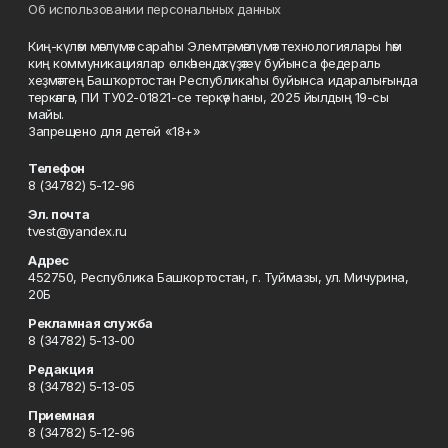
Об использовании персональных данных
Киң-күләм мәғлүмәт сараһы Элемтә, мәғлүмәт технологиялары һәм
киң коммуникациялар өлкәһендә күҙәтеү буйынса федераль
хеҙмәттең Башҡортостан Республикаһы буйынса идаралығында
теркәлгән, ПИ ТУ02-01821-се теркәү һаны, 2025 йылдың 19-сы
майы.
Запрещено для детей «18+»
Телефон
8 (34782) 5-12-96
Эл. почта
tvest@yandex.ru
Адрес
452750, Республика Башкортостан, г. Туймазы, ул. Мичурина,
20Б
Рекламная служба
8 (34782) 5-13-00
Редакция
8 (34782) 5-13-05
Приемная
8 (34782) 5-12-96