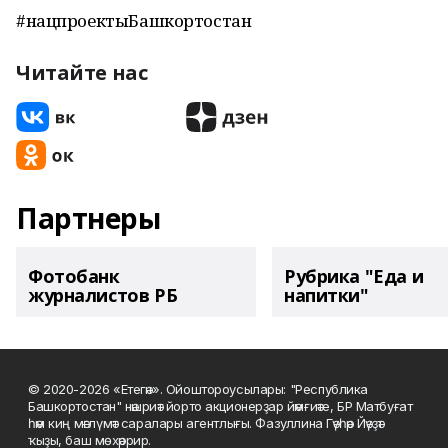
#нацпроектыБашкортостан
Читайте нас
Партнеры
Фотобанк
Рубрика "Еда и
журналистов РБ
напитки"
© 2020-2026 «Етегән». Ойоштороусылары: "Республика
Башкортостан" нәшриәт йорто акционерҙар йәмғиәте, БР Матбуғат
һәм киң мәғлүмәт саралары агентлығы. Фазуллина Гәүһәр Йәүҙәт
ҡыҙы, баш мөхәррир.